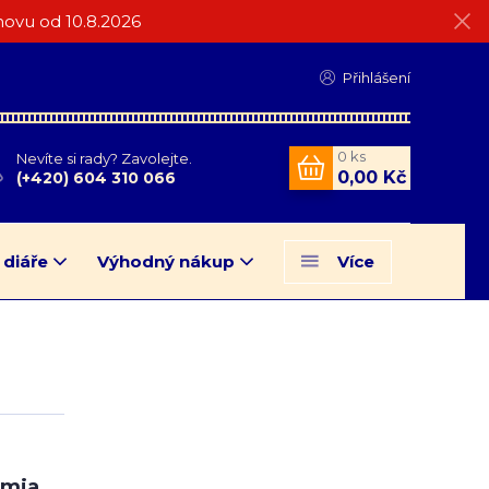
ovu od 10.8.2026
Přihlášení
0
ks
Nevíte si rady? Zavolejte.
0,00 Kč
(+420) 604 310 066
 diáře
Výhodný nákup
Více
tmia