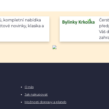
mů, kompletní nabídka
Čerst
ětové novinky, klasika a
předp
Váš 
zahr
O nás
Jak nakupovat
Možnosti dopravy a plateb