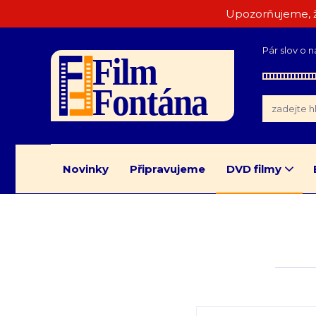
Upozorňujeme, ž
Pár slov o n
Novinky
Připravujeme
DVD filmy