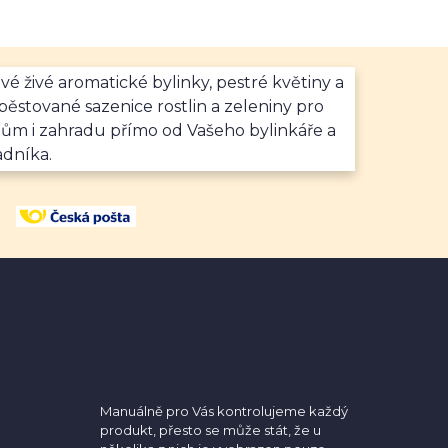
vé živé aromatické bylinky, pestré květiny a
ěstované sazenice rostlin a zeleniny pro
dům i zahradu přímo od Vašeho bylinkáře a
adníka.
Manuálně pro Vás kontrolujeme každý
produkt, přesto se může stát, že u