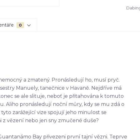
Dabing
entáře
0
 nemocný a zmatený. Pronásledují ho, musí pryč.
 sestry Manuely, tanečnice v Havaně. Nejdříve má
nec se ale slituje, neboť je přitahována k tomuto
u. Aliho pronásledují noční můry, kdy se mu zdá o
to zarážející vize spojují jeho minulost se
i z vězení nebo jen sny zmučené duše?
 Guantanámo Bay přivezeni první tajní vězni. Teprve