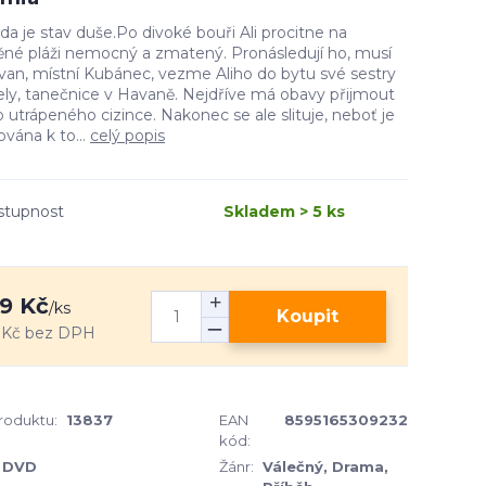
a je stav duše.Po divoké bouři Ali procitne na
ěné pláži nemocný a zmatený. Pronásledují ho, musí
Ivan, místní Kubánec, vezme Aliho do bytu své sestry
ly, tanečnice v Havaně. Nejdříve má obavy přijmout
 utrápeného cizince. Nakonec se ale slituje, neboť je
ována k to...
celý popis
stupnost
Skladem > 5 ks
9 Kč
/
ks
Koupit
 Kč
bez DPH
produktu:
13837
EAN
8595165309232
kód:
DVD
Žánr:
Válečný, Drama,