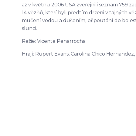
až v květnu 2006 USA zveřejnili seznam 759 za
14 vězňů, kteří byli předtím drženi v tajných vě
mučení vodou a dušením, připoutání do boles
slunci.
Režie: Vicente Penarrocha
Hrají: Rupert Evans, Carolina Chico Hernandez,