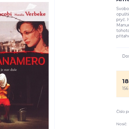
Svobod
opušt
pryč. 
Manue
tohoto
přitah
Do
18
156
Číslo 
Nosič: