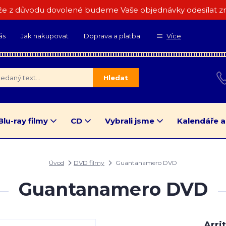
e z důvodu dovolené budeme Vaše objednávky odesílat zn
ás
Jak nakupovat
Doprava a platba
Více
Hledat
Blu-ray filmy
CD
Vybrali jsme
Kalendáře a
Úvod
DVD filmy
Guantanamero DVD
Guantanamero DVD
Arri