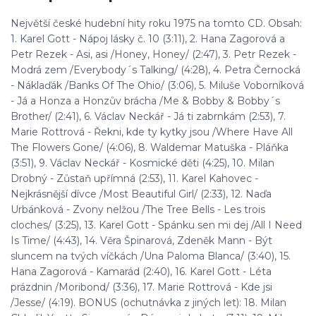
Největší české hudební hity roku 1975 na tomto CD. Obsah:
1. Karel Gott - Nápoj lásky č. 10 (3:11), 2. Hana Zagorová a
Petr Rezek - Asi, asi /Honey, Honey/ (2:47), 3. Petr Rezek -
Modrá zem /Everybody´s Talking/ (4:28), 4. Petra Černocká
- Náklaďák /Banks Of The Ohio/ (3:06), 5. Miluše Voborníková
- Já a Honza a Honzův brácha /Me & Bobby & Bobby´s
Brother/ (2:41), 6. Václav Neckář - Já ti zabrnkám (2:53), 7.
Marie Rottrová - Řekni, kde ty kytky jsou /Where Have All
The Flowers Gone/ (4:06), 8. Waldemar Matuška - Pláňka
(3:51), 9. Václav Neckář - Kosmické děti (4:25), 10. Milan
Drobný - Zůstaň upřímná (2:53), 11. Karel Kahovec -
Nejkrásnější dívce /Most Beautiful Girl/ (2:33), 12. Naďa
Urbánková - Zvony nelžou /The Tree Bells - Les trois
cloches/ (3:25), 13. Karel Gott - Spánku sen mi dej /All I Need
Is Time/ (4:43), 14. Věra Špinarová, Zdeněk Mann - Být
sluncem na tvých víčkách /Una Paloma Blanca/ (3:40), 15.
Hana Zagorová - Kamarád (2:40), 16. Karel Gott - Léta
prázdnin /Moribond/ (3:36), 17. Marie Rottrová - Kde jsi
/Jesse/ (4:19). BONUS (ochutnávka z jiných let): 18. Milan