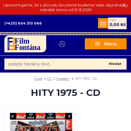
Upozorňujeme, že z důvodu dovolené budeme Vaše objednávky
odesílat znovu od 10.8.2026
0
ks
(+420) 604 310 066
0,00 Kč
Menu
Hledat
Úvod
CD
Hudební
HITY 1975 - CD
HITY 1975 - CD