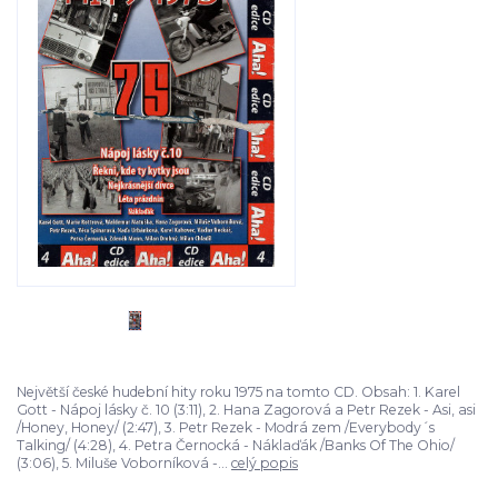
Největší české hudební hity roku 1975 na tomto CD. Obsah: 1. Karel
Gott - Nápoj lásky č. 10 (3:11), 2. Hana Zagorová a Petr Rezek - Asi, asi
/Honey, Honey/ (2:47), 3. Petr Rezek - Modrá zem /Everybody´s
Talking/ (4:28), 4. Petra Černocká - Náklaďák /Banks Of The Ohio/
(3:06), 5. Miluše Voborníková -...
celý popis