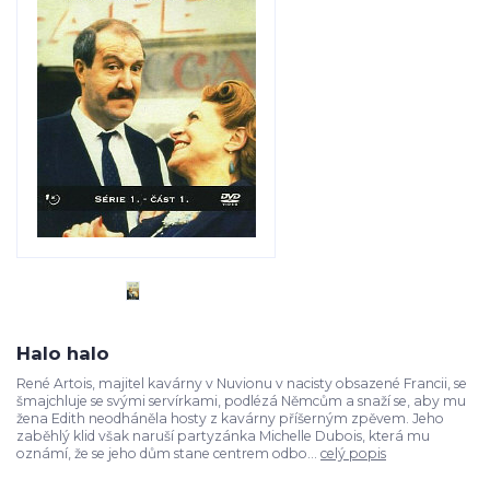
Halo halo
René Artois, majitel kavárny v Nuvionu v nacisty obsazené Francii, se
šmajchluje se svými servírkami, podlézá Němcům a snaží se, aby mu
žena Edith neodháněla hosty z kavárny příšerným zpěvem. Jeho
zaběhlý klid však naruší partyzánka Michelle Dubois, která mu
oznámí, že se jeho dům stane centrem odbo...
celý popis