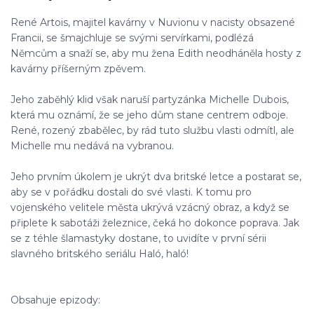
René Artois, majitel kavárny v Nuvionu v nacisty obsazené
Francii, se šmajchluje se svými servírkami, podlézá
Němcům a snaží se, aby mu žena Edith neodháněla hosty z
kavárny příšerným zpěvem.
Jeho zaběhlý klid však naruší partyzánka Michelle Dubois,
která mu oznámí, že se jeho dům stane centrem odboje.
René, rozený zbabělec, by rád tuto službu vlasti odmítl, ale
Michelle mu nedává na vybranou.
Jeho prvním úkolem je ukrýt dva britské letce a postarat se,
aby se v pořádku dostali do své vlasti. K tomu pro
vojenského velitele města ukrývá vzácný obraz, a když se
připlete k sabotáži železnice, čeká ho dokonce poprava. Jak
se z téhle šlamastyky dostane, to uvidíte v první sérii
slavného britského seriálu Haló, haló!
Obsahuje epizody: