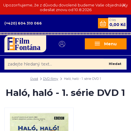
Upozorňujeme, že z důvodu dovolené budeme Vaše objednávky
odesílat znovu od 10.8.2026
0
ks
(+420) 604 310 066
0,00 Kč
Menu
Hledat
Úvod
DVD filmy
Haló, haló - 1. série DVD 1
Haló, haló - 1. série DVD 1