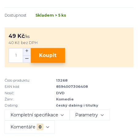
Dostupnost
Skladem > 5 ks
49 Kč
/
ks
40 Kč
bez DPH
Koupit
Číslo produktu:
13268
EAN kód:
8594007306408
Nosič:
DVD
Žánr:
Komedie
Dabing:
český dabing i titulky
Kompletní specifikace
Parametry
Komentáře
0