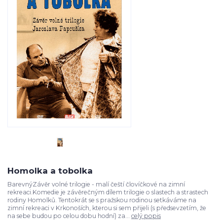
Homolka a tobolka
BarevnýZávěr volné trilogie - malí čeští človíčkové na zimní
rekreaci.Komedie je závěrečným dílem trilogie o slastech a strastech
rodiny Homolků. Tentokrát se s pražskou rodinou setkáváme na
zimní rekreaci v Krkonoších, kterou si sem přijeli (s předsevzetím, že
na sebe budou po celou dobu hodní) za...
celý popis