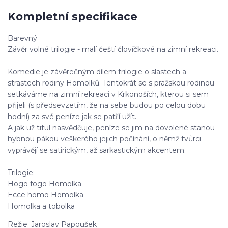
Kompletní specifikace
Barevný
Závěr volné trilogie - malí čeští človíčkové na zimní rekreaci.
Komedie je závěrečným dílem trilogie o slastech a
strastech rodiny Homolků. Tentokrát se s pražskou rodinou
setkáváme na zimní rekreaci v Krkonoších, kterou si sem
přijeli (s předsevzetím, že na sebe budou po celou dobu
hodní) za své peníze jak se patří užít.
A jak už titul nasvědčuje, peníze se jim na dovolené stanou
hybnou pákou veškerého jejich počínání, o němž tvůrci
vyprávějí se satirickým, až sarkastickým akcentem.
Trilogie:
Hogo fogo Homolka
Ecce homo Homolka
Homolka a tobolka
Režie: Jaroslav Papoušek