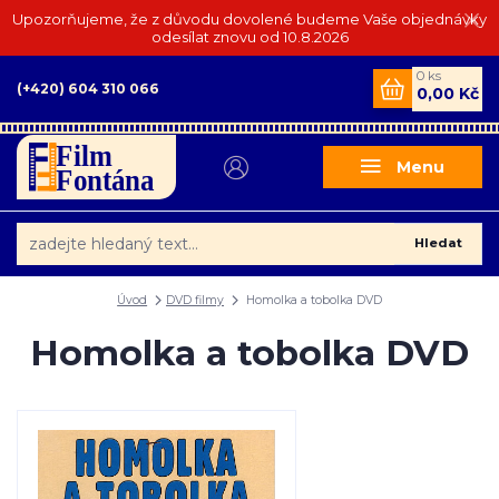
Upozorňujeme, že z důvodu dovolené budeme Vaše objednávky
odesílat znovu od 10.8.2026
0
ks
(+420) 604 310 066
0,00 Kč
Menu
Hledat
Úvod
DVD filmy
Homolka a tobolka DVD
Homolka a tobolka DVD