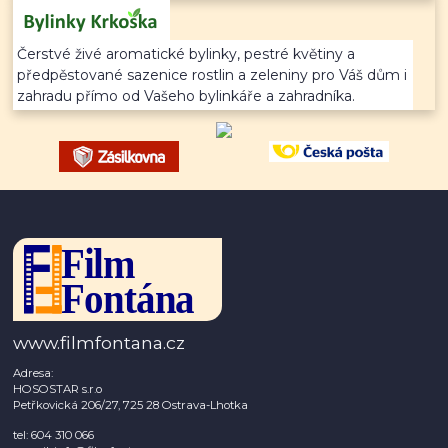
Čerstvé živé aromatické bylinky, pestré květiny a
předpěstované sazenice rostlin a zeleniny pro Váš dům i
zahradu přímo od Vašeho bylinkáře a zahradníka.
www.filmfontana.cz
Adresa:
HOSOSTAR s.r.o
Petřkovická 206/27, 725 28 Ostrava-Lhotka
tel: 604 310 066