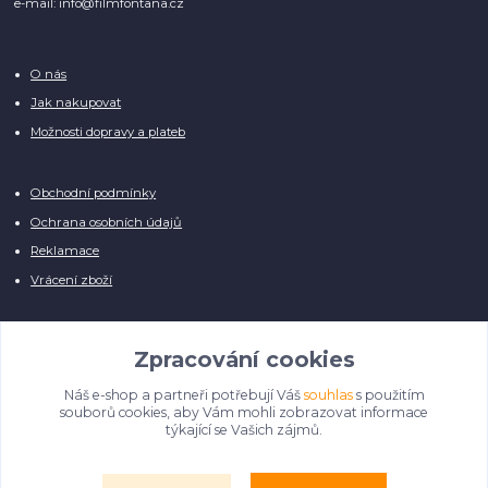
e-mail: info@filmfontana.cz
O nás
Jak nakupovat
Možnosti dopravy a plateb
Obchodní podmínky
Ochrana osobních údajů
Reklamace
Vrácení zboží
Zpracování cookies
Náš e-shop a partneři potřebují Váš
souhlas
s použitím
Manuálně pro Vás kontrolujeme každý produkt, přesto se může stát, že u
souborů cookies, aby Vám mohli zobrazovat informace
několika z nich je vyobrazen pouze obrázek informativního charakteru.
týkající se Vašich zájmů.
Omlouváme se, na úpravě databáze pilně pracujeme.