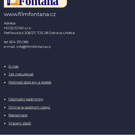
www.filmfontana.cz
Adresa:
HOSOSTAR s.r.o
Petřkovická 206/27, 725 28 Ostrava-Lhotka
tel: 604 310 066
e-mail: info@filmfontana.cz
O nás
Jak nakupovat
Možnosti dopravy a plateb
Obchodní podmínky
Ochrana osobních údajů
Reklamace
Vrácení zboží