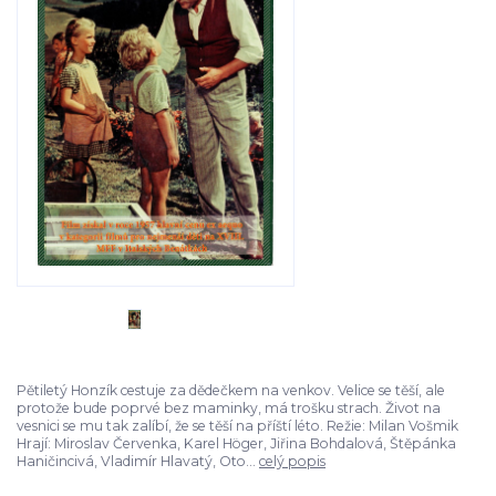
Pětiletý Honzík cestuje za dědečkem na venkov. Velice se těší, ale
protože bude poprvé bez maminky, má trošku strach. Život na
vesnici se mu tak zalíbí, že se těší na příští léto. Režie: Milan Vošmik
Hrají: Miroslav Červenka, Karel Höger, Jiřina Bohdalová, Štěpánka
Haničincivá, Vladimír Hlavatý, Oto...
celý popis