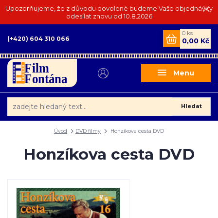
Upozorňujeme, že z důvodu dovolené budeme Vaše objednávky
odesílat znovu od 10.8.2026
0
ks
(+420) 604 310 066
0,00 Kč
Menu
Hledat
Úvod
DVD filmy
Honzíkova cesta DVD
Honzíkova cesta DVD