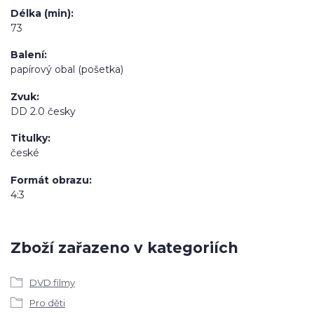
Délka (min)
73
Balení
papírový obal (pošetka)
Zvuk
DD 2.0 česky
Titulky
české
Formát obrazu
4:3
Zboží zařazeno v kategoriích
DVD filmy
Pro děti