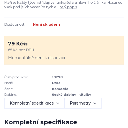
kteří se každý týden střídají ve funkci šéfa a hlavního číšníka. Hostinec
však pod jejich vedením rychle...
celý popis
Dostupnost
Není skladem
79 Kč
/
ks
65 Kč
bez DPH
Momentálně není k dispozici
Číslo produktu:
18278
Nosič:
DVD
Žánr:
Komedie
Dabing:
český dabing i titulky
Kompletní specifikace
Parametry
Kompletní specifikace