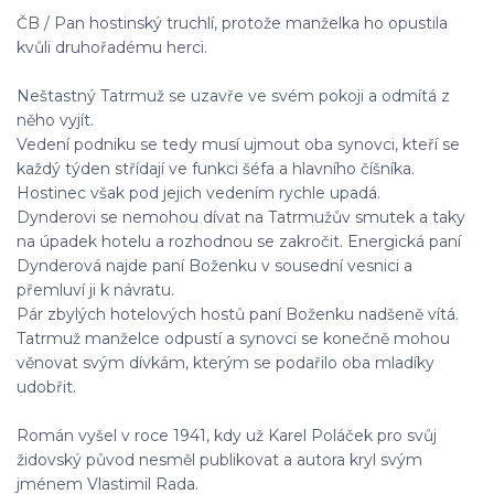
ČB / Pan hostinský truchlí, protože manželka ho opustila
kvůli druhořadému herci.
Neštastný Tatrmuž se uzavře ve svém pokoji a odmítá z
něho vyjít.
Vedení podniku se tedy musí ujmout oba synovci, kteří se
každý týden střídají ve funkci šéfa a hlavního číšníka.
Hostinec však pod jejich vedením rychle upadá.
Dynderovi se nemohou dívat na Tatrmužův smutek a taky
na úpadek hotelu a rozhodnou se zakročit. Energická paní
Dynderová najde paní Boženku v sousední vesnici a
přemluví ji k návratu.
Pár zbylých hotelových hostů paní Boženku nadšeně vítá.
Tatrmuž manželce odpustí a synovci se konečně mohou
věnovat svým dívkám, kterým se podařilo oba mladíky
udobřit.
Román vyšel v roce 1941, kdy už Karel Poláček pro svůj
židovský původ nesměl publikovat a autora kryl svým
jménem Vlastimil Rada.