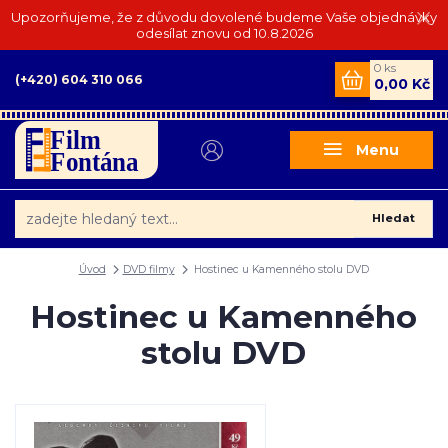
Upozorňujeme, že z důvodu dovolené budeme Vaše objednávky
odesílat znovu od 10.8.2026
0
ks
(+420) 604 310 066
0,00 Kč
Menu
Hledat
Úvod
DVD filmy
Hostinec u Kamenného stolu DVD
Hostinec u Kamenného
stolu DVD