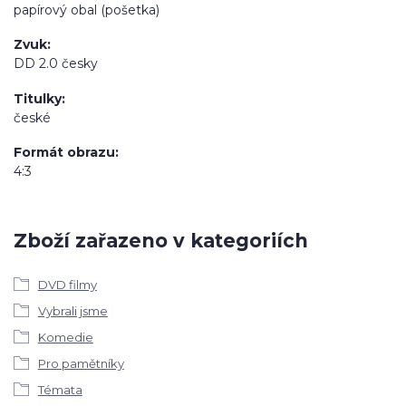
papírový obal (pošetka)
Zvuk
DD 2.0 česky
Titulky
české
Formát obrazu
4:3
Zboží zařazeno v kategoriích
DVD filmy
Vybrali jsme
Komedie
Pro pamětníky
Témata