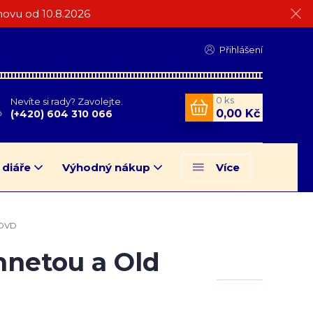
ovu od 10.8.2026
Přihlášení
0
ks
Nevíte si rady? Zavolejte.
0,00 Kč
(+420) 604 310 066
 diáře
Výhodný nákup
Více
 DVD
nnetou a Old