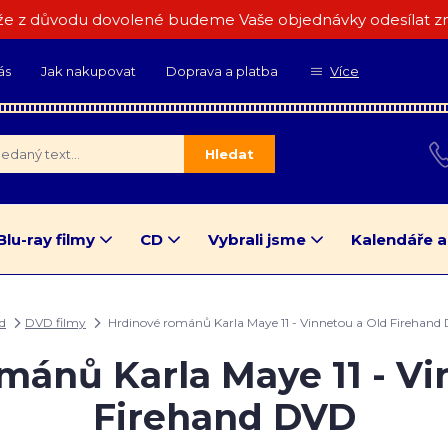
e z důvodu dovolené budeme Vaše objednávky odesílat zn
ás
Jak nakupovat
Doprava a platba
Více
Hledat
Blu-ray filmy
CD
Vybrali jsme
Kalendáře a
d
DVD filmy
Hrdinové románů Karla Maye 11 - Vinnetou a Old Firehand
mánů Karla Maye 11 - Vi
Firehand DVD