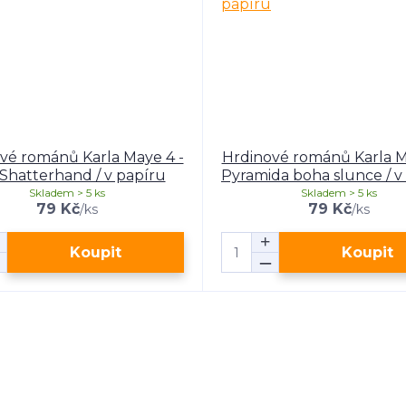
vé románů Karla Maye 4 -
Hrdinové románů Karla M
Shatterhand / v papíru
Pyramida boha slunce / v
Skladem > 5 ks
Skladem > 5 ks
79 Kč
79 Kč
/
ks
/
ks
Koupit
Koupit