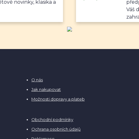
ětové novinky, klasika a
předp
Váš 
zahr
O nás
Jak nakupovat
Možnosti dopravy a plateb
Obchodní podmínky
Ochrana osobních údajů
Reklamace