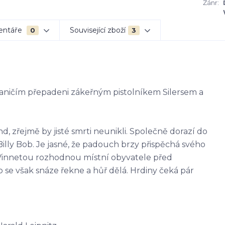
Žánr:
entáře
Související zboží
0
3
hraničím přepadeni zákeřným pistolníkem Silersem a
, zřejmě by jisté smrti neunikli. Společně dorazí do
Billy Bob. Je jasné, že padouch brzy přispěchá svého
 Vinnetou rozhodnou místní obyvatele před
se však snáze řekne a hůř dělá. Hrdiny čeká pár