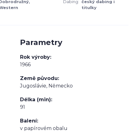
Dobrodružný,
Dabing:
český dabing i
Western
titulky
Parametry
Rok výroby
1966
Země původu
Jugoslávie, Německo
Délka (min)
91
Balení
v papírovém obalu