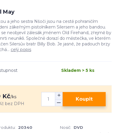
l May
ou a jeho sestra Nšoči jsou na cestě pohraničím
deni zákeřným pistolníkem Silersem a jeho bandou.
 se neobjevil zálesák jménem Old Firehand, zřejmě by
smrti neunikli. Společně dorazí do městečka, ve kterém
tčen Silersův bratr Billy Bob. Je jasné, že padouch brzy
chá...
celý popis
stupnost
Skladem > 5 ks
 Kč
/
ks
Koupit
Kč
bez DPH
produktu:
20340
Nosič:
DVD