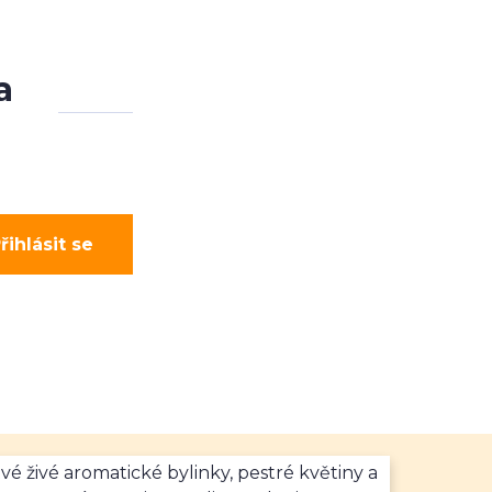
a
řihlásit se
vé živé aromatické bylinky, pestré květiny a