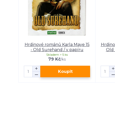
Hrdinové románů Karla Maye 15
Hrdino
- Old Surehand / v papíru
Old 
Skladem > 5 ks
79 Kč
/
ks
Koupit