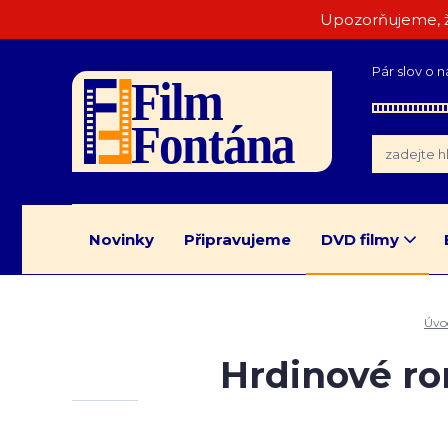
Upozorňujeme, ž
Pár slov o n
Novinky
Připravujeme
DVD filmy
Úvo
Hrdinové ro