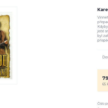
Kare
Vinnet
přepa
Kdyby
jisté 
byl za
přispě
Do
79
65 
Číslo 