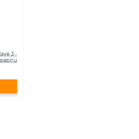
aye 3 -
 papíru