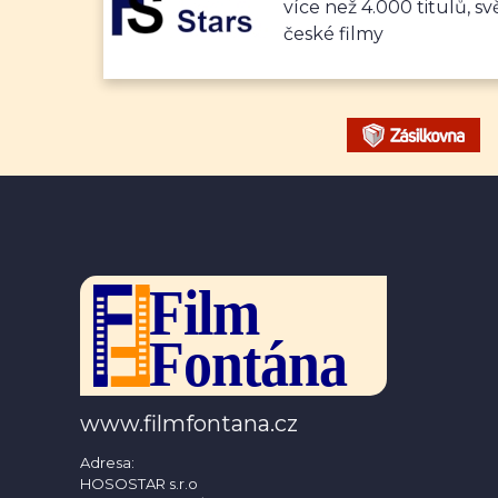
více než 4.000 titulů, sv
české filmy
www.filmfontana.cz
Adresa:
HOSOSTAR s.r.o