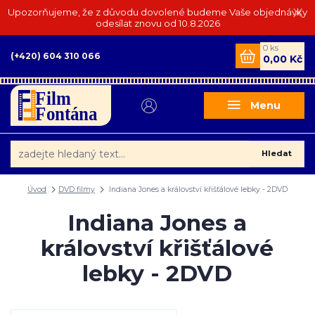
Upozorňujeme, že z důvodu dovolené budeme Vaše objednávky
odesílat znovu od 10.8.2026
0
ks
(+420) 604 310 066
0,00 Kč
Menu
Hledat
Úvod
DVD filmy
Indiana Jones a království křišťálové lebky - 2DVD
Indiana Jones a
království křišťálové
lebky - 2DVD