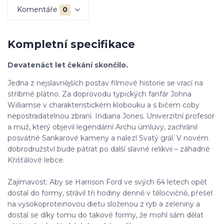
Komentáře
0
Kompletní specifikace
Devatenáct let čekání skončilo.
Jedna z nejslavnějších postav filmové historie se vrací na
stříbrné plátno. Za doprovodu typických fanfár Johna
Williamse v charakteristickém klobouku a s bičem coby
nepostradatelnou zbraní. Indiana Jones. Univerzitní profesor
a muž, který objevil legendární Archu úmluvy, zachránil
posvátné Sankarové kameny a nalezl Svatý grál. V novém
dobrodružství bude pátrat po další slavné relikvii – záhadné
Křišťálové lebce.
Zajímavost: Aby se Harrison Ford ve svých 64 letech opět
dostal do formy, strávil tři hodiny denně v tělocvičně, přešel
na vysokoproteinovou dietu složenou z ryb a zeleniny a
dostal se díky tomu do takové formy, že mohl sám dělat