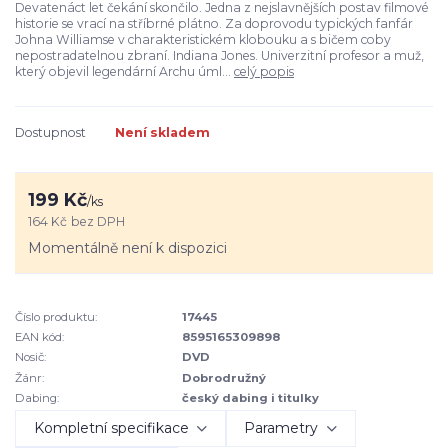
Devatenáct let čekání skončilo. Jedna z nejslavnějších postav filmové
historie se vrací na stříbrné plátno. Za doprovodu typických fanfár
Johna Williamse v charakteristickém klobouku a s bičem coby
nepostradatelnou zbraní. Indiana Jones. Univerzitní profesor a muž,
který objevil legendární Archu úml...
celý popis
Dostupnost
Není skladem
199 Kč
/
ks
164 Kč
bez DPH
Momentálně není k dispozici
Číslo produktu:
17445
EAN kód:
8595165309898
Nosič:
DVD
Žánr:
Dobrodružný
Dabing:
český dabing i titulky
Kompletní specifikace
Parametry