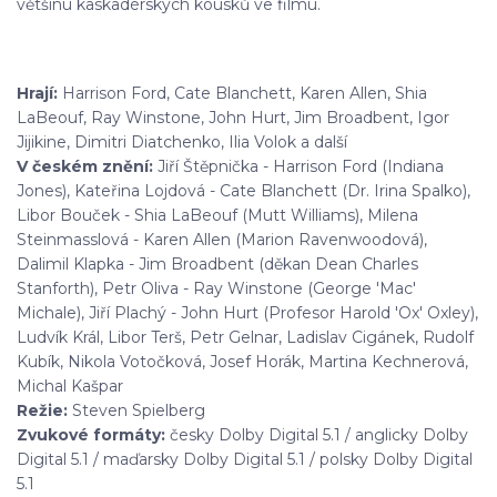
většinu kaskadérských kousků ve filmu.
Hrají:
Harrison Ford, Cate Blanchett, Karen Allen, Shia
LaBeouf, Ray Winstone, John Hurt, Jim Broadbent, Igor
Jijikine, Dimitri Diatchenko, Ilia Volok a další
V českém znění:
Jiří Štěpnička - Harrison Ford (Indiana
Jones), Kateřina Lojdová - Cate Blanchett (Dr. Irina Spalko),
Libor Bouček - Shia LaBeouf (Mutt Williams), Milena
Steinmasslová - Karen Allen (Marion Ravenwoodová),
Dalimil Klapka - Jim Broadbent (děkan Dean Charles
Stanforth), Petr Oliva - Ray Winstone (George 'Mac'
Michale), Jiří Plachý - John Hurt (Profesor Harold 'Ox' Oxley),
Ludvík Král, Libor Terš, Petr Gelnar, Ladislav Cigánek, Rudolf
Kubík, Nikola Votočková, Josef Horák, Martina Kechnerová,
Michal Kašpar
Režie:
Steven Spielberg
Zvukové formáty:
česky Dolby Digital 5.1 / anglicky Dolby
Digital 5.1 / maďarsky Dolby Digital 5.1 / polsky Dolby Digital
5.1