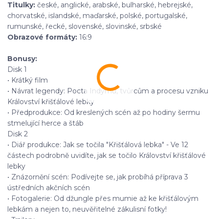
Titulky:
české, anglické, arabské, bulharské, hebrejské,
chorvatské, islandské, maďarské, polské, portugalské,
rumunské, řecké, slovenské, slovinské, srbské
Obrazové formáty:
16:9
Bonusy:
Disk 1
• Krátký film
• Návrat legendy: Pocta Indymu, tvůrcům a procesu vzniku
Království křišťálové lebky
• Předprodukce: Od kreslených scén až po hodiny šermu
stmelující herce a štáb
Disk 2
• Diář produkce: Jak se točila "Křišťálová lebka" - Ve 12
částech podrobně uvidíte, jak se točilo Království křišťálové
lebky
• Znázornění scén: Podívejte se, jak probíhá příprava 3
ústředních akčních scén
• Fotogalerie: Od džungle přes mumie až ke křišťálovým
lebkám a nejen to, neuvěřitelné zákulisní fotky!