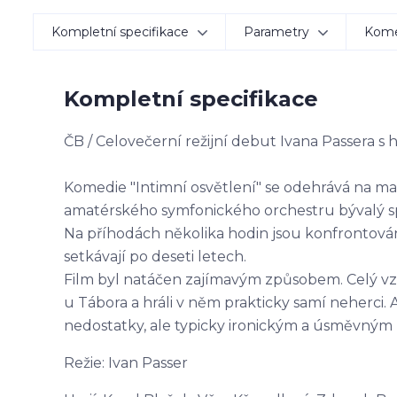
Kompletní specifikace
Parametry
Kom
Kompletní specifikace
ČB / Celovečerní režijní debut Ivana Passera s
Komedie "Intimní osvětlení" se odehrává na mal
amatérského symfonického orchestru bývalý sp
Na příhodách několika hodin jsou konfrontován
setkávají po deseti letech.
Film byl natáčen zajímavým způsobem. Celý vzni
u Tábora a hráli v něm prakticky samí neherci. A
nedostatky, ale typicky ironickým a úsměvným
Režie: Ivan Passer