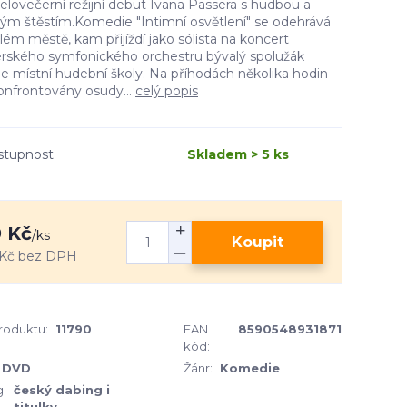
elovečerní režijní debut Ivana Passera s hudbou a
ým štěstím.Komedie "Intimní osvětlení" se odehrává
ém městě, kam přijíždí jako sólista na koncert
rského symfonického orchestru bývalý spolužák
le místní hudební školy. Na příhodách několika hodin
onfrontovány osudy...
celý popis
stupnost
Skladem > 5 ks
 Kč
/
ks
Koupit
Kč
bez DPH
produktu:
11790
EAN
8590548931871
kód:
DVD
Žánr:
Komedie
:
český dabing i