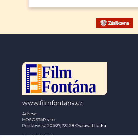
www.filmfontana.cz
Adresa:
HOSOSTAR s.r.o
Petřkovická 206/27, 725 28 Ostrava-Lhotka
tel: 604 310 066