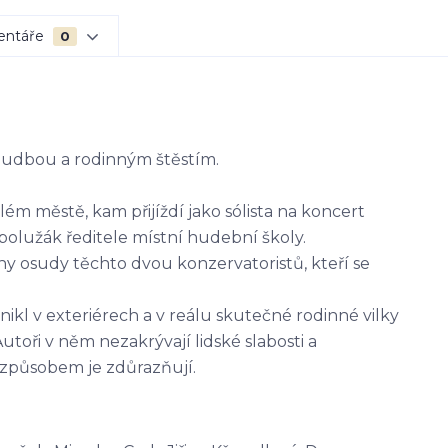
entáře
0
 hudbou a rodinným štěstím.
ém městě, kam přijíždí jako sólista na koncert
olužák ředitele místní hudební školy.
y osudy těchto dvou konzervatoristů, kteří se
kl v exteriérech a v reálu skutečné rodinné vilky
utoři v něm nezakrývají lidské slabosti a
 způsobem je zdůrazňují.