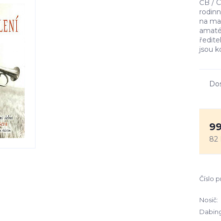
ČB / C
rodinn
na mal
amaté
ředite
jsou k
Do
99
82 
Číslo 
Nosič:
Dabing