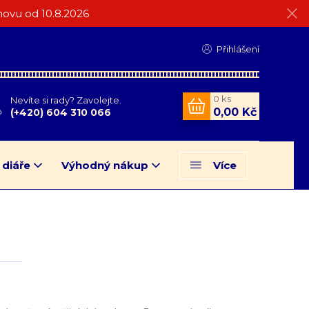
ovu od 10.8.2026
Přihlášení
0
ks
Nevíte si rady? Zavolejte.
0,00 Kč
(+420) 604 310 066
 diáře
Výhodný nákup
Více