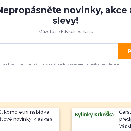
Nepropásněte novinky, akce 
slevy!
Můžete se kdykoli odhlásit.
P
Souhlasím se
zpracováním osobních údajů
za účelem rozesílky newsletteru.
mů, kompletní nabídka
Čerst
ětové novinky, klasika a
předp
Váš 