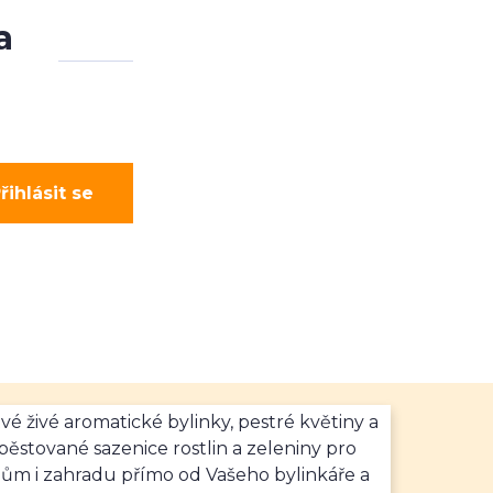
a
řihlásit se
vé živé aromatické bylinky, pestré květiny a
ěstované sazenice rostlin a zeleniny pro
dům i zahradu přímo od Vašeho bylinkáře a