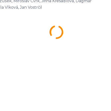
zušek, Miroslav Cvrk, Jiřina Křesadlová, Dagmar
la Vlková, Jan Vostrčil