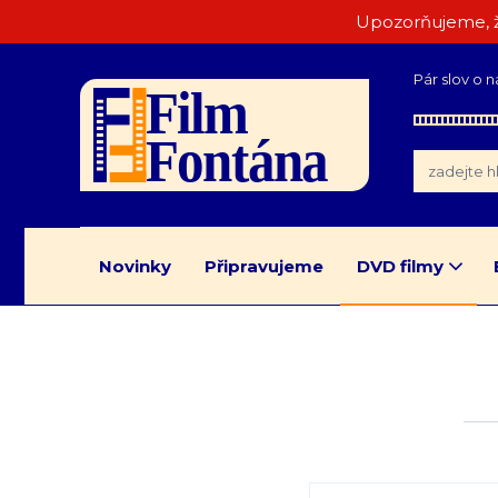
Upozorňujeme, ž
Pár slov o n
Novinky
Připravujeme
DVD filmy