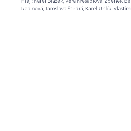
Hrají: Karel Blažek, Věra Křesadlová, Zdenek Be
Redinová, Jaroslava Štědrá, Karel Uhlík, Vlastimi