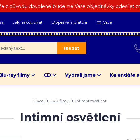
e z důvodu dovolené budeme Vaše objednávky odesílat zn
ás
Jak nakupovat
Doprava a platba
Více
Hledat
Blu-ray filmy
CD
Vybrali jsme
Kalendáře a
Úvod
DVD filmy
Intimní osvětlení
Intimní osvětlení