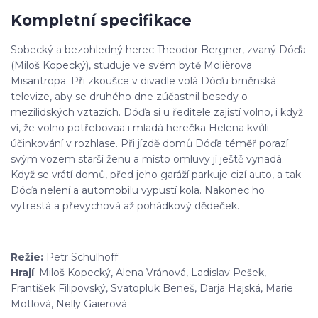
Kompletní specifikace
Sobecký a bezohledný herec Theodor Bergner, zvaný Dóďa
(Miloš Kopecký), studuje ve svém bytě Molièrova
Misantropa. Při zkoušce v divadle volá Dóďu brněnská
televize, aby se druhého dne zúčastnil besedy o
mezilidských vztazích. Dóďa si u ředitele zajistí volno, i když
ví, že volno potřebovaa i mladá herečka Helena kvůli
účinkování v rozhlase. Při jízdě domů Dóďa téměř porazí
svým vozem starší ženu a místo omluvy jí ještě vynadá.
Když se vrátí domů, před jeho garáží parkuje cizí auto, a tak
Dóďa nelení a automobilu vypustí kola. Nakonec ho
vytrestá a převychová až pohádkový dědeček.
Režie:
Petr Schulhoff
Hrají
: Miloš Kopecký, Alena Vránová, Ladislav Pešek,
František Filipovský, Svatopluk Beneš, Darja Hajská, Marie
Motlová, Nelly Gaierová