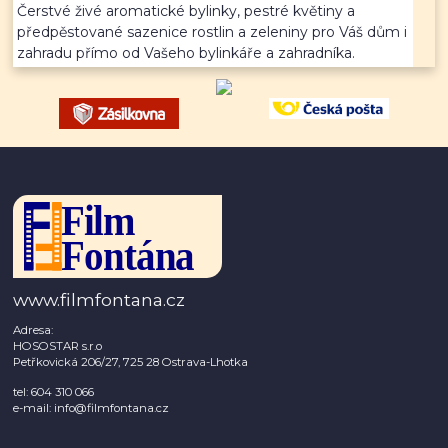
Čerstvé živé aromatické bylinky, pestré květiny a
předpěstované sazenice rostlin a zeleniny pro Váš dům i
zahradu přímo od Vašeho bylinkáře a zahradníka.
www.filmfontana.cz
Adresa:
HOSOSTAR s.r.o
Petřkovická 206/27, 725 28 Ostrava-Lhotka
tel: 604 310 066
e-mail: info@filmfontana.cz