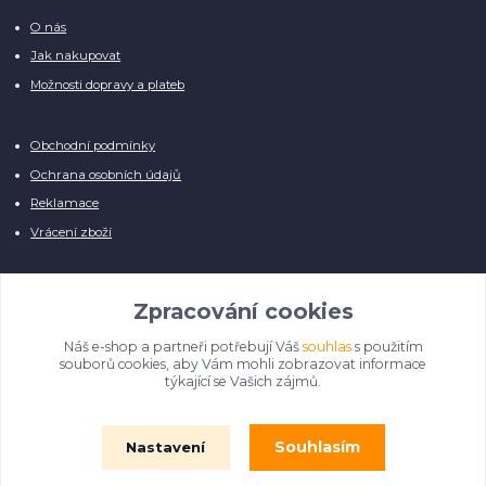
O nás
Jak nakupovat
Možnosti dopravy a plateb
Obchodní podmínky
Ochrana osobních údajů
Reklamace
Vrácení zboží
Zpracování cookies
Náš e-shop a partneři potřebují Váš
souhlas
s použitím
Manuálně pro Vás kontrolujeme každý produkt, přesto se může stát, že u
souborů cookies, aby Vám mohli zobrazovat informace
několika z nich je vyobrazen pouze obrázek informativního charakteru.
týkající se Vašich zájmů.
Omlouváme se, na úpravě databáze pilně pracujeme.
Souhlasím
Nastavení