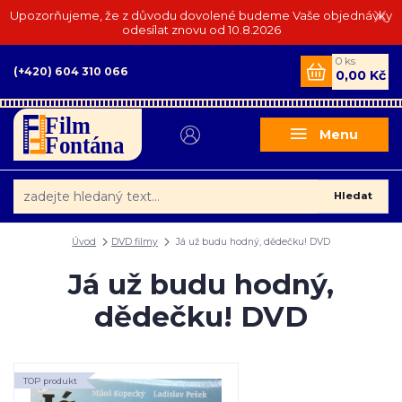
Upozorňujeme, že z důvodu dovolené budeme Vaše objednávky
odesílat znovu od 10.8.2026
0
ks
(+420) 604 310 066
0,00 Kč
Menu
Hledat
Úvod
DVD filmy
Já už budu hodný, dědečku! DVD
Já už budu hodný,
dědečku! DVD
TOP produkt