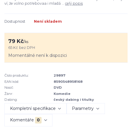
ví, že volno potřebovaa i mladá ...
celý popis
Dostupnost
Není skladem
79 Kč
/
ks
65 Kč
bez DPH
Momentálně není k dispozici
Číslo produktu:
29897
EAN kód:
8590548958168
Nosič:
DVD
Žánr:
Komedie
Dabing:
český dabing i titulky
Kompletní specifikace
Parametry
Komentáře
0