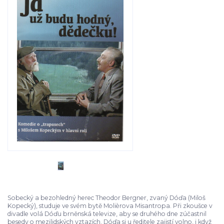
Sobecký a bezohledný herec Theodor Bergner, zvaný Dóďa (Miloš
Kopecký), studuje ve svém bytě Molièrova Misantropa. Při zkoušce v
divadle volá Dóďu brněnská televize, aby se druhého dne zúčastnil
besedy o mezilidských vztazích. Dóďa si u ředitele zajistí volno, i když