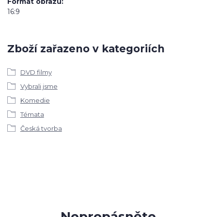
Formát obrazu
16:9
Zboží zařazeno v kategoriích
DVD filmy
Vybrali jsme
Komedie
Témata
Česká tvorba
Nepropásněte