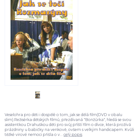
Veselohra pro děti i dospělé o tom, jak se dělá film(DVD v obalu
slim).Režisérka dětských filmů, přezdívaná "Bonžůrka", hledá se svou
asistentkou Drahuškou děti pro svůj příští film o dívce, která prožívá
prázdniny u babičky na venkově, ovšem s velkým handicapem. Kvůli
těžké virové nemoci přišla o v...
celý popis