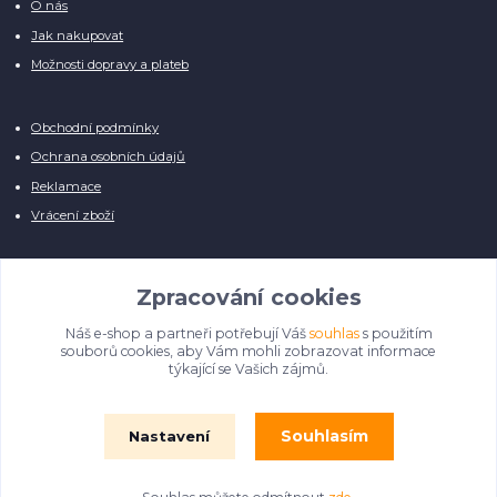
O nás
Jak nakupovat
Možnosti dopravy a plateb
Obchodní podmínky
Ochrana osobních údajů
Reklamace
Vrácení zboží
Zpracování cookies
Náš e-shop a partneři potřebují Váš
souhlas
s použitím
Manuálně pro Vás kontrolujeme každý produkt, přesto se může stát, že u
souborů cookies, aby Vám mohli zobrazovat informace
několika z nich je vyobrazen pouze obrázek informativního charakteru.
týkající se Vašich zájmů.
Omlouváme se, na úpravě databáze pilně pracujeme.
Souhlasím
Nastavení
© Film Fontána 2018 - 2024