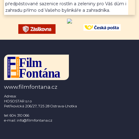
předpěstované sazenice rostlin a zeleniny pro Váš dům i
zahradu přímo od Vašeho bylinkáře a zahradníka.
www.filmfontana.cz
Adresa:
HOSOSTAR s.r.o
Petřkovická 206/27, 725 28 Ostrava-Lhotka
tel: 604 310 066
e-mail: info@filmfontana.cz