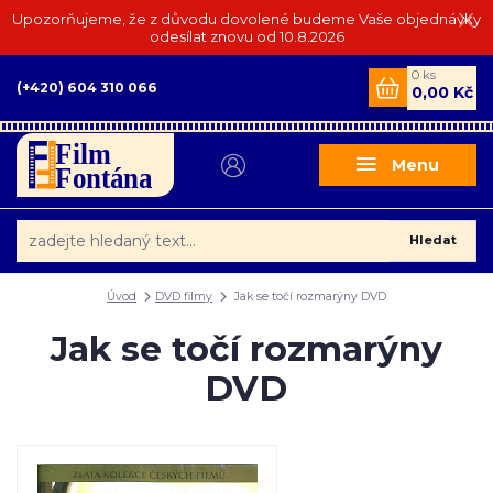
Upozorňujeme, že z důvodu dovolené budeme Vaše objednávky
odesílat znovu od 10.8.2026
0
ks
(+420) 604 310 066
0,00 Kč
Menu
Hledat
Úvod
DVD filmy
Jak se točí rozmarýny DVD
Jak se točí rozmarýny
DVD