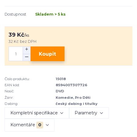
Dostupnost
Skladem > 5 ks
39 Kč
/
ks
32 Kč
bez DPH
Koupit
Číslo produktu:
15018
EAN kód:
8594007307726
Nosič:
DVD
Žánr:
Komedie, Pro Děti
Dabing:
český dabing i titulky
Kompletní specifikace
Parametry
Komentáře
0