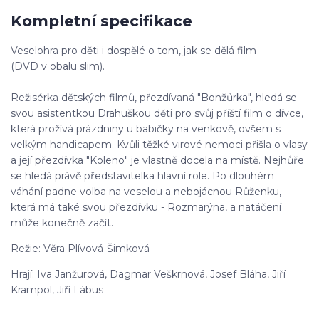
Kompletní specifikace
Veselohra pro děti i dospělé o tom, jak se dělá film
(DVD v obalu slim).
Režisérka dětských filmů, přezdívaná "Bonžůrka", hledá se
svou asistentkou Drahuškou děti pro svůj příští film o dívce,
která prožívá prázdniny u babičky na venkově, ovšem s
velkým handicapem. Kvůli těžké virové nemoci přišla o vlasy
a její přezdívka "Koleno" je vlastně docela na místě. Nejhůře
se hledá právě představitelka hlavní role. Po dlouhém
váhání padne volba na veselou a nebojácnou Růženku,
která má také svou přezdívku - Rozmarýna, a natáčení
může konečně začít.
Režie: Věra Plívová-Šimková
Hrají: Iva Janžurová, Dagmar Veškrnová, Josef Bláha, Jiří
Krampol, Jiří Lábus