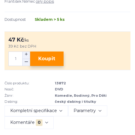
František Němec
celý popis
Dostupnost
Skladem > 5 ks
47 Kč
/
ks
39 Kč
bez DPH
Koupit
Číslo produktu:
13872
Nosič:
DVD
Žánr:
Komedie, Rodinný, Pro Děti
Dabing:
český dabing i titulky
Kompletní specifikace
Parametry
Komentáře
0