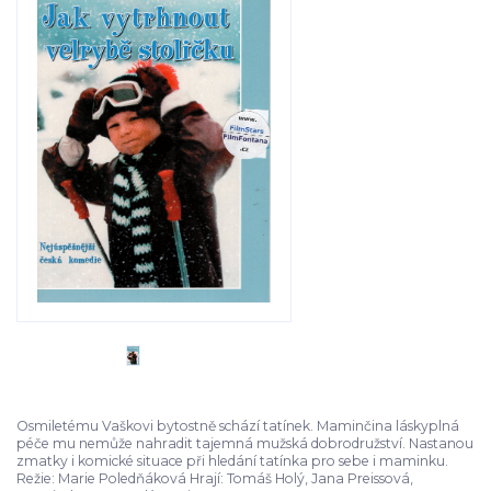
Osmiletému Vaškovi bytostně schází tatínek. Maminčina láskyplná
péče mu nemůže nahradit tajemná mužská dobrodružství. Nastanou
zmatky i komické situace při hledání tatínka pro sebe i maminku.
Režie: Marie Poledňáková Hrají: Tomáš Holý, Jana Preissová,