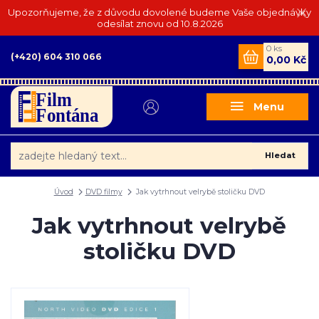
Upozorňujeme, že z důvodu dovolené budeme Vaše objednávky
odesílat znovu od 10.8.2026
0
ks
(+420) 604 310 066
0,00 Kč
Menu
Hledat
Úvod
DVD filmy
Jak vytrhnout velrybě stoličku DVD
Jak vytrhnout velrybě
stoličku DVD