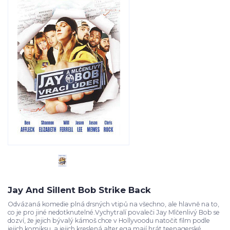
Jay And Sillent Bob Strike Back
Odvázaná komedie plná drsných vtipů na všechno, ale hlavně na to,
co je pro jiné nedotknutelné.Vychytralí povaleči Jay Mlčenlivý Bob se
dozví, že jejich bývalý kámoš chce v Hollyvoodu natočit film podle
jejich komiksu, a jejich kreslená alter ega mají hrát teenagerské