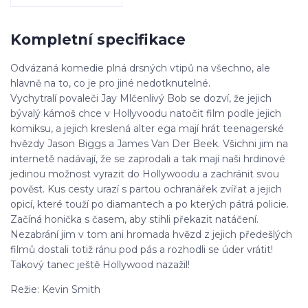
Kompletní specifikace
Odvázaná komedie plná drsných vtipů na všechno, ale
hlavně na to, co je pro jiné nedotknutelné.
Vychytralí povaleči Jay Mlčenlivý Bob se dozví, že jejich
bývalý kámoš chce v Hollyvoodu natočit film podle jejich
komiksu, a jejich kreslená alter ega mají hrát teenagerské
hvězdy Jason Biggs a James Van Der Beek. Všichni jim na
internetě nadávají, že se zaprodali a tak mají naši hrdinové
jedinou možnost vyrazit do Hollywoodu a zachránit svou
pověst. Kus cesty urazí s partou ochranářek zvířat a jejich
opicí, které touží po diamantech a po kterých pátrá policie.
Začíná honička s časem, aby stihli překazit natáčení.
Nezabrání jim v tom ani hromada hvězd z jejich předešlých
filmů dostali totiž ránu pod pás a rozhodli se úder vrátit!
Takový tanec ještě Hollywood nazažil!
Režie: Kevin Smith