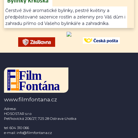
Čerstvé živé aromatické bylinky, pestré květiny a
předpěstované sazenice rostlin a zeleniny pro Váš dům i
zahradu přímo od Vašeho bylinkáře a zahradníka.
www.filmfontana.cz
Adresa:
HOSOSTAR s.r.o
Petřkovická 206/27, 725 28 Ostrava-Lhotka
tel: 604 310 066
e-mail: info@filmfontana.cz