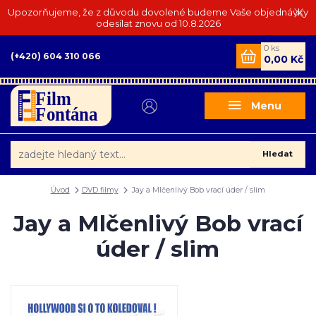
Upozorňujeme, že z důvodu dovolené budeme Vaše objednávky
odesílat znovu od 10.8.2026
0
ks
(+420) 604 310 066
0,00 Kč
Menu
Hledat
Úvod
DVD filmy
Jay a Mlčenlivý Bob vrací úder / slim
Jay a Mlčenlivý Bob vrací
úder / slim