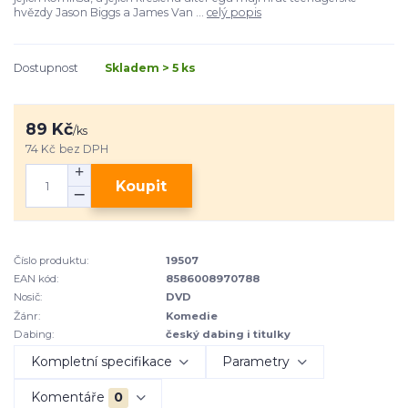
hvězdy Jason Biggs a James Van ...
celý popis
Dostupnost
Skladem > 5 ks
89 Kč
/
ks
74 Kč
bez DPH
Koupit
Číslo produktu:
19507
EAN kód:
8586008970788
Nosič:
DVD
Žánr:
Komedie
Dabing:
český dabing i titulky
Kompletní specifikace
Parametry
Komentáře
0