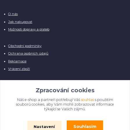
O nás
Jak nakupovat
Možnosti dopravy a plateb
Obchodní podmínky
Ochrana osobních údajů
Reklamace
Vrácení zboží
Zpracování cookies
Náš e-shop a partneři potřebují Váš
souhlas
s použitím
Manuálně pro Vás kontrolujeme každý produkt, přesto se může stát, že u
souborů cookies, aby Vám mohli zobrazovat informace
několika z nich je vyobrazen pouze obrázek informativního charakteru.
týkající se Vašich zájmů.
Omlouváme se, na úpravě databáze pilně pracujeme.
Souhlasím
Nastavení