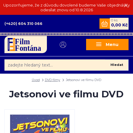
Upozorňujeme, že z důvodu dovolené budeme Vaše objednávky
odesílat znovu od 10.8.2026
0
ks
(+420) 604 310 066
0,00 Kč
Menu
Hledat
Úvod
DVD filmy
Jetsonovi ve filmu DVD
Jetsonovi ve filmu DVD