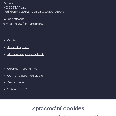
Adresa:
HOSOSTAR s.r.o
Petřkovická 206/27, 725 28 Ostrava-Lhotka
tel: 604 310 066
e-mail: info@filmfontana.cz
O nás
Jak nakupovat
Možnosti dopravy a plateb
Obchodní podmínky
Ochrana osobních údajů
Reklamace
Vrácení zboží
Zpracování cookies