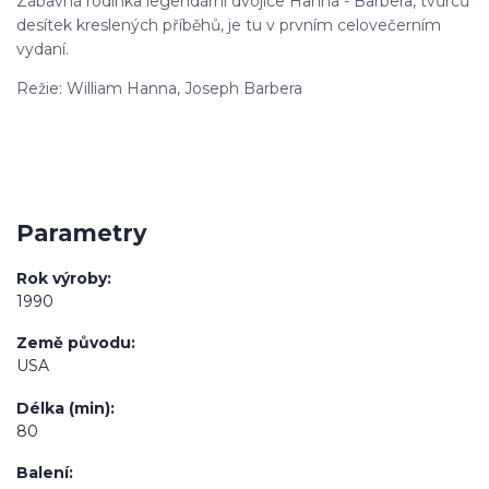
Zábavná rodinka legendární dvojice Hanna - Barbera, tvůrců
desítek kreslených příběhů, je tu v prvním celovečerním
vydaní.
Režie: William Hanna, Joseph Barbera
Parametry
Rok výroby
1990
Země původu
USA
Délka (min)
80
Balení