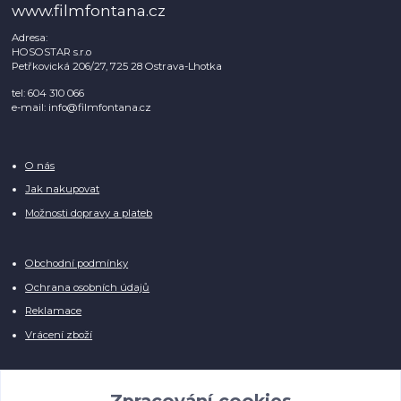
www.filmfontana.cz
Adresa:
HOSOSTAR s.r.o
Petřkovická 206/27, 725 28 Ostrava-Lhotka
tel: 604 310 066
e-mail: info@filmfontana.cz
O nás
Jak nakupovat
Možnosti dopravy a plateb
Obchodní podmínky
Ochrana osobních údajů
Reklamace
Vrácení zboží
Zpracování cookies