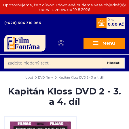
Upozorňujeme, že z důvodu dovolené budeme Vaše objednávky
odesílat znovu od 10.8.2026
0
ks
(+420) 604 310 066
0,00 Kč
Menu
Hledat
Úvod
DVD filmy
Kapitán Kloss DVD 2 - 3. a 4. díl
Kapitán Kloss DVD 2 - 3.
a 4. díl