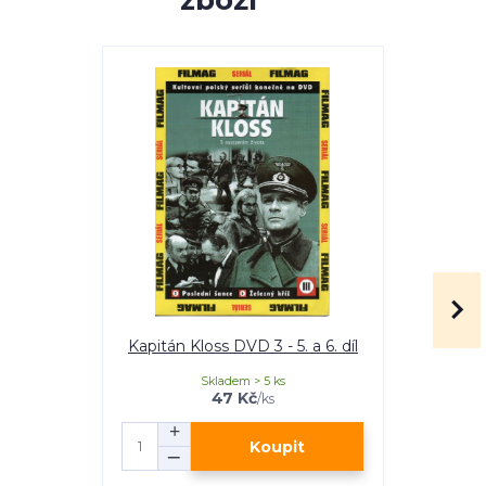
zboží
Kapitán Kloss DVD 3 - 5. a 6. díl
Kapitán Klo
Skladem > 5 ks
47 Kč
/
ks
Koupit