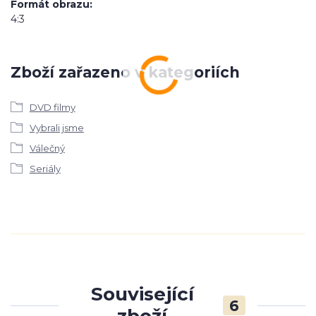
Formát obrazu
4:3
Zboží zařazeno v kategoriích
DVD filmy
Vybrali jsme
Válečný
Seriály
Související
6