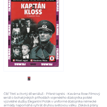
ČB/ Třetí a čtvrtý díl seriálu3 - Přísně tajné4 - Kavárna Rose.Filmový
seriál o bohatýrských příhodách vojenského důstojníka polské
výzvědné služby.Elegantní Polák v uniformě důstojníka německé
armády napomáhá vyhrát druhou světovou válku. Získává plány