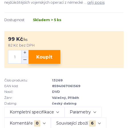
nejdůležitějších vojenských operací z německé ...
celý popis
Dostupnost
Skladem > 5 ks
99 Kč
/
ks
82 Kč
bez DPH
Koupit
Číslo produktu:
13269
EAN kód:
8594067061569
Nosič:
DVD
Žánr:
Válečný, Příběh
Dabing:
český dabing
Kompletní specifikace
Parametry
Komentáře
0
Související zboží
6