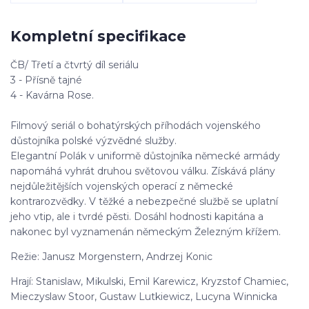
Kompletní specifikace
ČB/ Třetí a čtvrtý díl seriálu
3 - Přísně tajné
4 - Kavárna Rose.
Filmový seriál o bohatýrských příhodách vojenského
důstojníka polské výzvědné služby.
Elegantní Polák v uniformě důstojníka německé armády
napomáhá vyhrát druhou světovou válku. Získává plány
nejdůležitějších vojenských operací z německé
kontrarozvědky. V těžké a nebezpečné službě se uplatní
jeho vtip, ale i tvrdé pěsti. Dosáhl hodnosti kapitána a
nakonec byl vyznamenán německým Železným křížem.
Režie: Janusz Morgenstern, Andrzej Konic
Hrají: Stanislaw, Mikulski, Emil Karewicz, Kryzstof Chamiec,
Mieczyslaw Stoor, Gustaw Lutkiewicz, Lucyna Winnicka