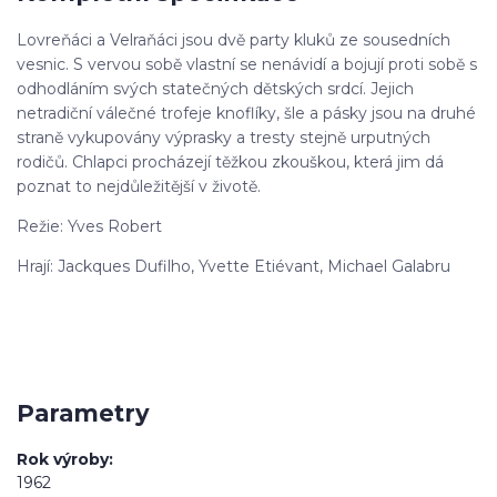
Lovreňáci a Velraňáci jsou dvě party kluků ze sousedních
vesnic. S vervou sobě vlastní se nenávidí a bojují proti sobě s
odhodláním svých statečných dětských srdcí. Jejich
netradiční válečné trofeje knoflíky, šle a pásky jsou na druhé
straně vykupovány výprasky a tresty stejně urputných
rodičů. Chlapci procházejí těžkou zkouškou, která jim dá
poznat to nejdůležitější v životě.
Režie: Yves Robert
Hrají: Jackques Dufilho, Yvette Etiévant, Michael Galabru
Parametry
Rok výroby
1962