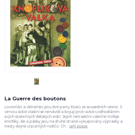
La Guerre des boutons
Lovreňáci a Velraňáci jsou dvě party kluků ze sousedních vesnic. S
vervou sobě vlastní se nenávidí a bojují proti sobě s odhodláním
svých statečných dětských srdcí. Jejich netradiční válečné trofeje
knoflíky, šle a pásky jsou na druhé straně vykupovány výprasky a
tresty stejně urputných rodičů. Ch...
celý popis