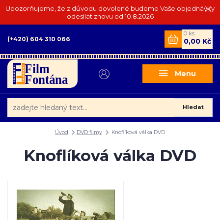
Upozorňujeme, že z důvodu dovolené budeme Vaše objednávky
odesílat znovu od 10.8.2026
0
ks
(+420) 604 310 066
0,00 Kč
Menu
Hledat
Úvod
DVD filmy
Knoflíková válka DVD
Knoflíková válka DVD