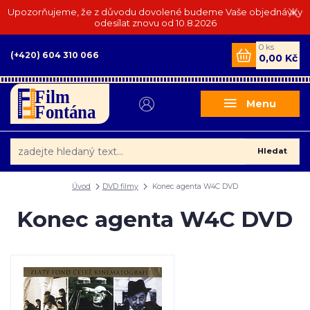
Upozorňujeme, že z důvodu dovolené budeme Vaše objednávky
odesílat znovu od 10.8.2026
0
ks
(+420) 604 310 066
0,00 Kč
Menu
Hledat
Úvod
DVD filmy
Konec agenta W4C DVD
Konec agenta W4C DVD