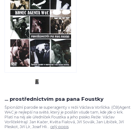
... prostřednictvím psa pana Foustky
Špionážní parodie se superagenty v režii Václava Vorlíčka. (ČB)Agent
W4C je nejlepší na světě, který je posílán všude tam, kde jde o krk.
Platí na něj ale úředníček Foustka a jeho psisko.Režie: Václav
VorlíčekHrají: Jan Kačer, Květa Fialová, Jiří Sovák, Jan Libíček, Jiří
Pleskot, Jiří Lír, Josef Hli...
celý popis