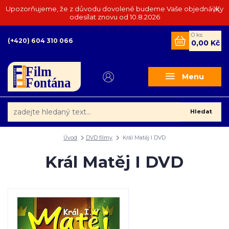
Upozorňujeme, že z důvodu dovolené budeme Vaše objednávky
odesílat znovu od 10.8.2026
0
ks
(+420) 604 310 066
0,00 Kč
Menu
Hledat
Úvod
DVD filmy
Král Matěj I DVD
Král Matěj I DVD