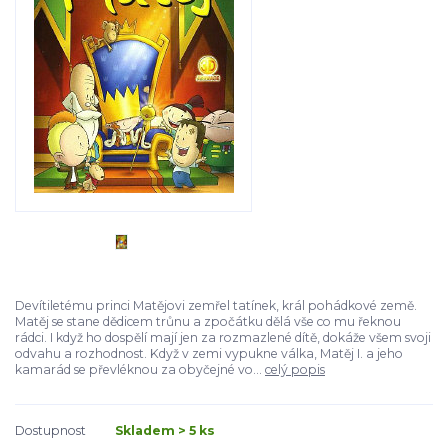
Devítiletému princi Matějovi zemřel tatínek, král pohádkové země.
Matěj se stane dědicem trůnu a zpočátku dělá vše co mu řeknou
rádci. I když ho dospělí mají jen za rozmazlené dítě, dokáže všem svoji
odvahu a rozhodnost. Když v zemi vypukne válka, Matěj I. a jeho
kamarád se převléknou za obyčejné vo...
celý popis
Dostupnost
Skladem > 5 ks