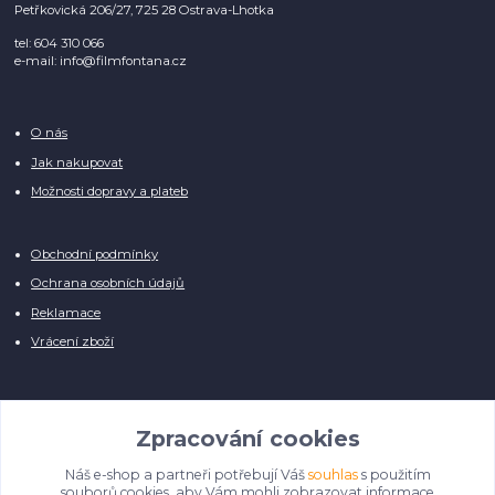
Petřkovická 206/27, 725 28 Ostrava-Lhotka
tel: 604 310 066
e-mail: info@filmfontana.cz
O nás
Jak nakupovat
Možnosti dopravy a plateb
Obchodní podmínky
Ochrana osobních údajů
Reklamace
Vrácení zboží
Facebook:
Film Fontána
Zpracování cookies
Náš e-shop a partneři potřebují Váš
souhlas
s použitím
Manuálně pro Vás kontrolujeme každý produkt, přesto se může stát, že u
souborů cookies, aby Vám mohli zobrazovat informace
několika z nich je vyobrazen pouze obrázek informativního charakteru.