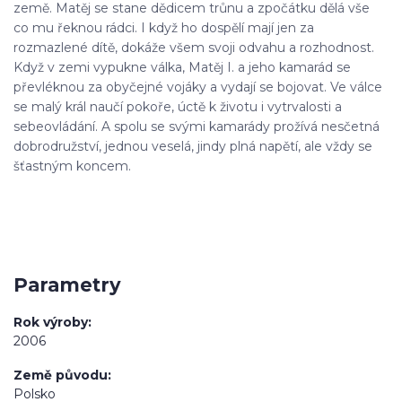
země. Matěj se stane dědicem trůnu a zpočátku dělá vše
co mu řeknou rádci. I když ho dospělí mají jen za
rozmazlené dítě, dokáže všem svoji odvahu a rozhodnost.
Když v zemi vypukne válka, Matěj I. a jeho kamarád se
převléknou za obyčejné vojáky a vydají se bojovat. Ve válce
se malý král naučí pokoře, úctě k životu i vytrvalosti a
sebeovládání. A spolu se svými kamarády prožívá nesčetná
dobrodružství, jednou veselá, jindy plná napětí, ale vždy se
šťastným koncem.
Parametry
Rok výroby
2006
Země původu
Polsko