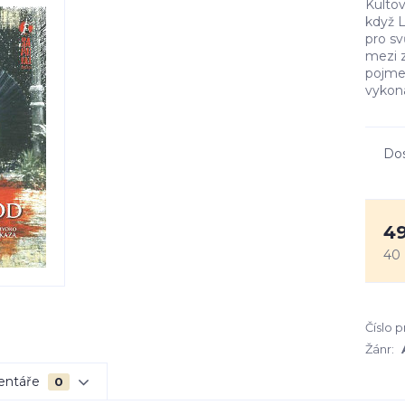
Kultov
když L
pro sv
mezi z
pojmen
vykona
Do
49
40
Číslo 
Žánr:
entáře
0