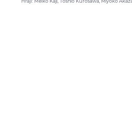
Hrají: Meiko Kaji, Toshio Kurosawa, Miyoko Ak