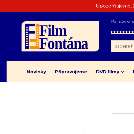
Upozorňujeme, ž
Pár slov o n
Novinky
Připravujeme
DVD filmy