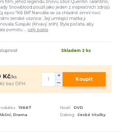
ní film, jehož legendu znovu oživil Quentin Tarantino,
ady Snowblood použil jako jeden z inspiračních zdrojů
ůj epos "Kill Bill".Narodila se za chladné zimní noci
dmi ženské věznice. Její umírající matka ji
ovala Šurajuki (Krvavý sníh). Byla počata, aby
la pomstu ...
celý popis
stupnost
Skladem 2 ks
 Kč
/
ks
Koupit
 Kč
bez DPH
produktu:
19667
Nosič:
DVD
Akční, Drama
Dabing:
české titulky