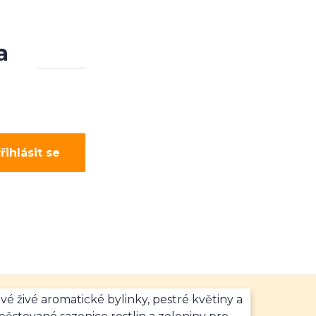
a
řihlásit se
vé živé aromatické bylinky, pestré květiny a