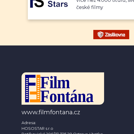
více než 4.000 titulů, sv
české filmy
www.filmfontana.cz
Adresa:
HOSOSTAR s.r.o
Petřkovická 206/27, 725 28 Ostrava-Lhotka