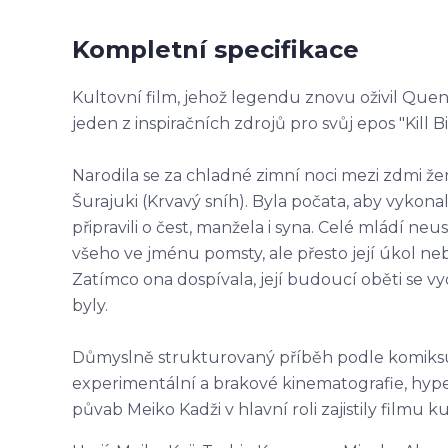
Kompletní specifikace
Kultovní film, jehož legendu znovu oživil Quen
jeden z inspiračních zdrojů pro svůj epos "Kill Bil
Narodila se za chladné zimní noci mezi zdmi žen
Šurajuki (Krvavý sníh). Byla počata, aby vykonal
připravili o čest, manžela i syna. Celé mládí neus
všeho ve jménu pomsty, ale přesto její úkol ne
Zatímco ona dospívala, její budoucí oběti se vy
byly.
Důmyslně strukturovaný příběh podle komiks
experimentální a brakové kinematografie, hyp
půvab Meiko Kadži v hlavní roli zajistily filmu 