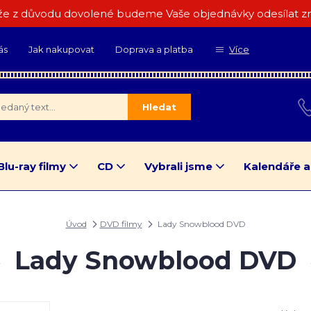
e z důvodu dovolené budeme Vaše objednávky odesílat zn
ás
Jak nakupovat
Doprava a platba
Více
Hledat
Blu-ray filmy
CD
Vybrali jsme
Kalendáře a
Úvod
DVD filmy
Lady Snowblood DVD
Lady Snowblood DVD