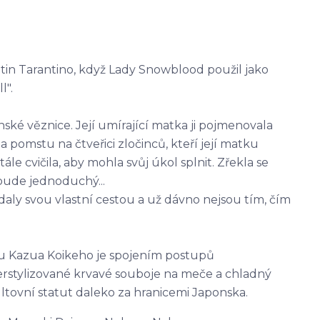
tin Tarantino, když Lady Snowblood použil jako
l".
ské věznice. Její umírající matka ji pojmenovala
a pomstu na čtveřici zločinců, kteří její matku
tále cvičila, aby mohla svůj úkol splnit. Zřekla se
bude jednoduchý...
daly svou vlastní cestou a už dávno nejsou tím, čím
u Kazua Koikeho je spojením postupů
erstylizované krvavé souboje na meče a chladný
kultovní statut daleko za hranicemi Japonska.