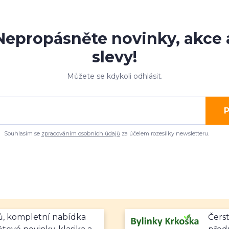
Nepropásněte novinky, akce 
slevy!
Můžete se kdykoli odhlásit.
P
Souhlasím se
zpracováním osobních údajů
za účelem rozesílky newsletteru.
mů, kompletní nabídka
Čerst