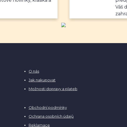
ětové novinky, klasika a
předp
Váš 
zahr
O nás
Jak nakupovat
Možnosti dopravy a plateb
Obchodní podmínky
Ochrana osobních údajů
Reklamace