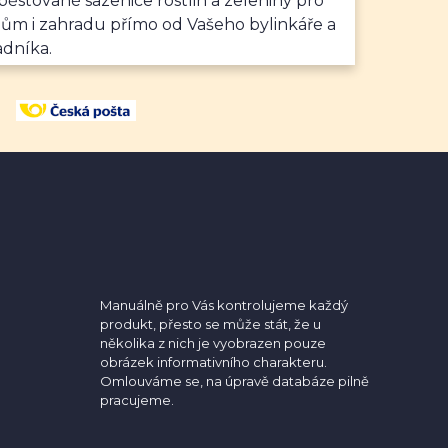
ěstované sazenice rostlin a zeleniny pro
dům i zahradu přímo od Vašeho bylinkáře a
adníka.
Manuálně pro Vás kontrolujeme každý
produkt, přesto se může stát, že u
několika z nich je vyobrazen pouze
obrázek informativního charakteru.
Omlouváme se, na úpravě databáze pilně
pracujeme.