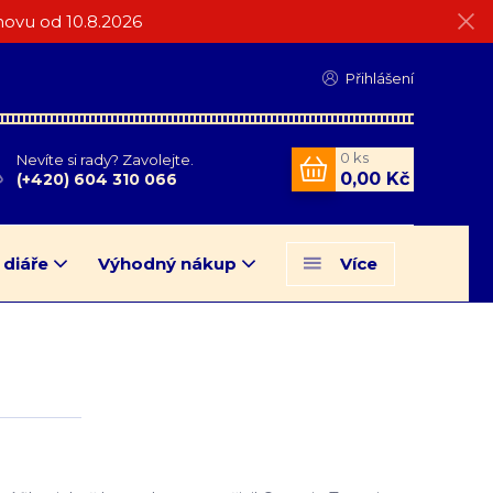
ovu od 10.8.2026
Přihlášení
0
ks
Nevíte si rady? Zavolejte.
0,00 Kč
(+420) 604 310 066
 diáře
Výhodný nákup
Více