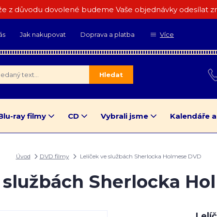
e z důvodu dovolené budeme Vaše objednávky odesílat zn
ás
Jak nakupovat
Doprava a platba
Více
Hledat
Blu-ray filmy
CD
Vybrali jsme
Kalendáře a
Úvod
DVD filmy
Lelíček ve službách Sherlocka Holmese DVD
e službách Sherlocka H
Lelí