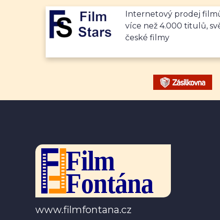
Internetový prodej fil
více než 4.000 titulů, sv
české filmy
www.filmfontana.cz