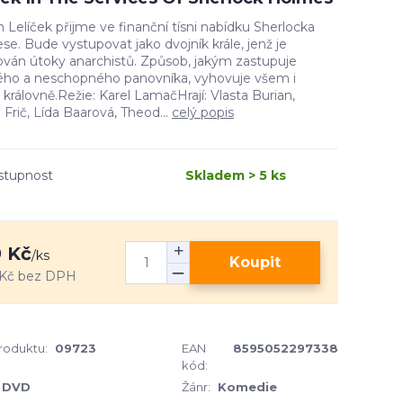
Lelíček přijme ve finanční tísni nabídku Sherlocka
e. Bude vystupovat jako dvojník krále, jenž je
ván útoky anarchistů. Způsob, jakým zastupuje
vého a neschopného panovníka, vyhovuje všem i
královně.Režie: Karel LamačHrají: Vlasta Burian,
 Frič, Lída Baarová, Theod...
celý popis
stupnost
Skladem > 5 ks
 Kč
/
ks
Koupit
Kč
bez DPH
produktu:
09723
EAN
8595052297338
kód:
DVD
Žánr:
Komedie