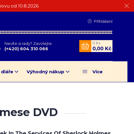
ovu od 10.8.2026
Přihlášení
0
ks
Nevíte si rady? Zavolejte.
0,00 Kč
(+420) 604 310 066
 diáře
Výhodný nákup
Více
olmese DVD
ček In The Services Of Sherlock Holmes