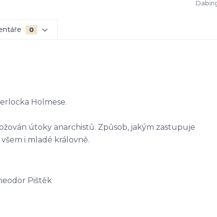
Dabing
entáře
0
herlocka Holmese.
hrožován útoky anarchistů. Způsob, jakým zastupuje
všem i mladé královně.
Theodor Pištěk