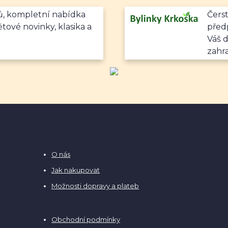
mů, kompletní nabídka
Čerst
ětové novinky, klasika a
předp
Váš 
zahr
O nás
Jak nakupovat
Možnosti dopravy a plateb
Obchodní podmínky