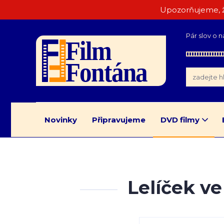
Upozorňujeme, ž
Pár slov o n
Novinky
Připravujeme
DVD filmy
Lelíček v