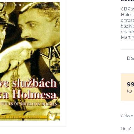
ČBPan 
Holmes
ohrožo
bázli
mladé 
Martin
Do
99
82 
Číslo 
Nosič: