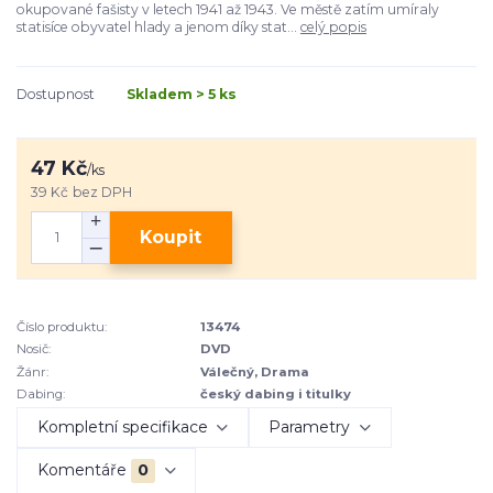
okupované fašisty v letech 1941 až 1943. Ve městě zatím umíraly
statisíce obyvatel hlady a jenom díky stat...
celý popis
Dostupnost
Skladem > 5 ks
47 Kč
/
ks
39 Kč
bez DPH
Koupit
Číslo produktu:
13474
Nosič:
DVD
Žánr:
Válečný, Drama
Dabing:
český dabing i titulky
Kompletní specifikace
Parametry
Komentáře
0