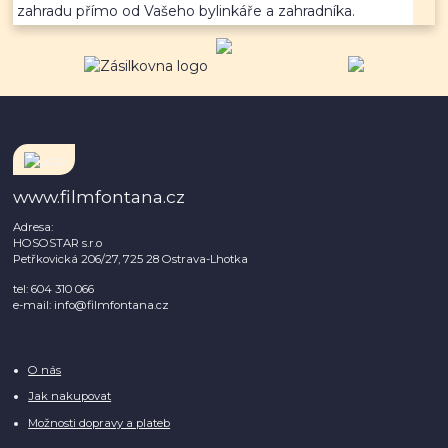
zahradu přímo od Vašeho bylinkáře a zahradníka.
www.filmfontana.cz
Adresa:
HOSOSTAR s.r.o
Petřkovická 206/27, 725 28 Ostrava-Lhotka
tel: 604 310 066
e-mail: info@filmfontana.cz
O nás
Jak nakupovat
Možnosti dopravy a plateb