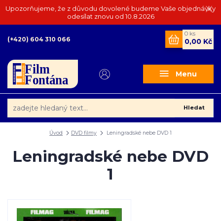
Upozorňujeme, že z důvodu dovolené budeme Vaše objednávky
odesílat znovu od 10.8.2026
0
ks
(+420) 604 310 066
0,00 Kč
Menu
Hledat
Úvod
DVD filmy
Leningradské nebe DVD 1
Leningradské nebe DVD
1