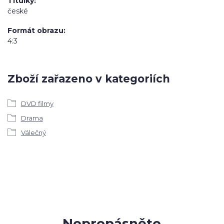
Titulky
české
Formát obrazu
4:3
Zboží zařazeno v kategoriích
DVD filmy
Drama
Válečný
Nepropásněte