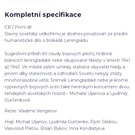
Kompletní specifikace
ČB / První díl
Slavný sovětský velkofilmu je dodnes považován ze přední
humanistické dílo o blokádě Leningradu.
Sugestivní příběh líčí osudy bojových pilotů, hrdinně
bránících leningradské nebe okupované fašisty v letech 1941
až 1943. Ve městě zatím umíraly statisíce obyvatel hlady a
jenom díky statečnosti a odhodlání Sovětů nebyly ztráty
mnohonásobně větší. Snímek Leningradské nebe je kromě
výpravných bojových scén také hereckým koncertem dvou
tehdejších sovětských hvězd – Michaila Uljanova a Ljudmily
Gurčenkové.
Režie: Vladimir Vengerov
Hrají: Michail Uljanov, Ljudmila Gurčenko, Pjotr Glebov,
Vsevolod Platov, Rolan Bykov, Inna Kondratjeva