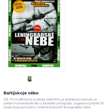
Baltijskoje něbo
ČB / První dílSlavný sovětský velkofilmu je dodnes považován ze
přední humanistické dílo o blokádě Leningradu. Sugestivní příběh líčí
osudy bojových pilotů, hrdinně bránících leningradské nebe