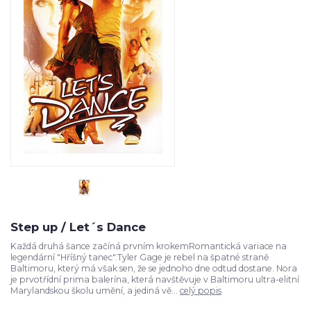
Step up / Let´s Dance
Každá druhá šance začíná prvním krokemRomantická variace na
legendární "Hříšný tanec".Tyler Gage je rebel na špatné straně
Baltimoru, který má však sen, že se jednoho dne odtud dostane. Nora
je prvotřídní prima balerína, která navštěvuje v Baltimoru ultra-elitní
Marylandskou školu umění, a jediná vě...
celý popis