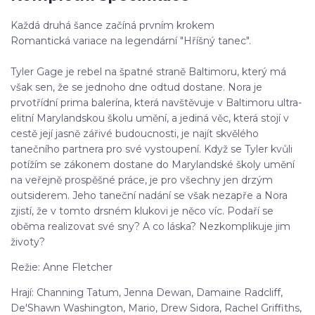
Každá druhá šance začíná prvním krokem
Romantická variace na legendární "Hříšný tanec".
Tyler Gage je rebel na špatné straně Baltimoru, který má
však sen, že se jednoho dne odtud dostane. Nora je
prvotřídní prima balerína, která navštěvuje v Baltimoru ultra-
elitní Marylandskou školu umění, a jediná věc, která stojí v
cestě její jasně zářivé budoucnosti, je najít skvělého
tanečního partnera pro své vystoupení. Když se Tyler kvůli
potížím se zákonem dostane do Marylandské školy umění
na veřejně prospěšné práce, je pro všechny jen drzým
outsiderem. Jeho taneční nadání se však nezapře a Nora
zjistí, že v tomto drsném klukovi je něco víc. Podaří se
oběma realizovat své sny? A co láska? Nezkomplikuje jim
životy?
Režie: Anne Fletcher
Hrají: Channing Tatum, Jenna Dewan, Damaine Radcliff,
De'Shawn Washington, Mario, Drew Sidora, Rachel Griffiths,