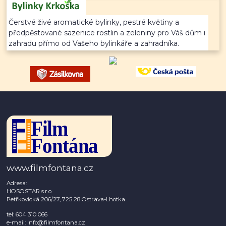
Čerstvé živé aromatické bylinky, pestré květiny a
předpěstované sazenice rostlin a zeleniny pro Váš dům i
zahradu přímo od Vašeho bylinkáře a zahradníka.
www.filmfontana.cz
Adresa:
HOSOSTAR s.r.o
Petřkovická 206/27, 725 28 Ostrava-Lhotka
tel: 604 310 066
e-mail: info@filmfontana.cz