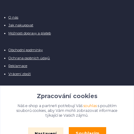
O nás
Jak nakupovat
Možnosti dopravy a plateb
Obchodní podmínky
Ochrana osobních údajů
Reklamace
Vrácení zboží
Zpracování cookies
Náš e-shop a partneři potřebují Váš
souhlas
s použitím
Manuálně pro Vás kontrolujeme každý produkt, přesto se může stát, že u
souborů cookies, aby Vám mohli zobrazovat informace
několika z nich je vyobrazen pouze obrázek informativního charakteru.
týkající se Vašich zájmů.
Omlouváme se, na úpravě databáze pilně pracujeme.
Souhlasím
Nastavení