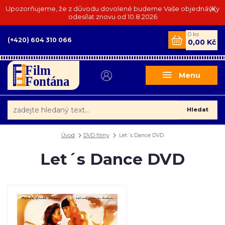
Upozorňujeme, že z důvodu dovolené budeme Vaše objednávky
odesílat znovu od 10.8.2026
0
ks
(+420) 604 310 066
0,00 Kč
Menu
Hledat
Úvod
DVD filmy
Let´s Dance DVD
Let´s Dance DVD