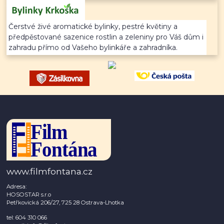
Čerstvé živé aromatické bylinky, pestré květiny a
předpěstované sazenice rostlin a zeleniny pro Váš dům i
zahradu přímo od Vašeho bylinkáře a zahradníka.
www.filmfontana.cz
Adresa:
HOSOSTAR s.r.o
Petřkovická 206/27, 725 28 Ostrava-Lhotka
tel: 604 310 066