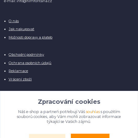
e-mail: info@filmfontana.cz
O nás
Jak nakupovat
Možnosti dopravy a plateb
Obchodní podmínky
Ochrana osobních údajů
Reklamace
Vrácení zboží
Zpracování cookies
Náš e-shop a partneři potřebují Váš
souhlas
s použitím
Manuálně pro Vás kontrolujeme každý produkt, přesto se může stát, že u
souborů cookies, aby Vám mohli zobrazovat informace
několika z nich je vyobrazen pouze obrázek informativního charakteru.
týkající se Vašich zájmů.
Omlouváme se, na úpravě databáze pilně pracujeme.