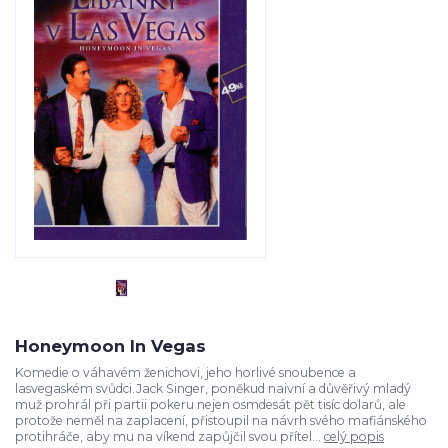
Honeymoon In Vegas
Komedie o váhavém ženichovi, jeho horlivé snoubence a
lasvegaském svůdci.Jack Singer, poněkud naivní a důvěřivý mladý
muž prohrál při partii pokeru nejen osmdesát pět tisíc dolarů, ale
protože neměl na zaplacení, přistoupil na návrh svého mafiánského
protihráče, aby mu na víkend zapůjčil svou přítel...
celý popis