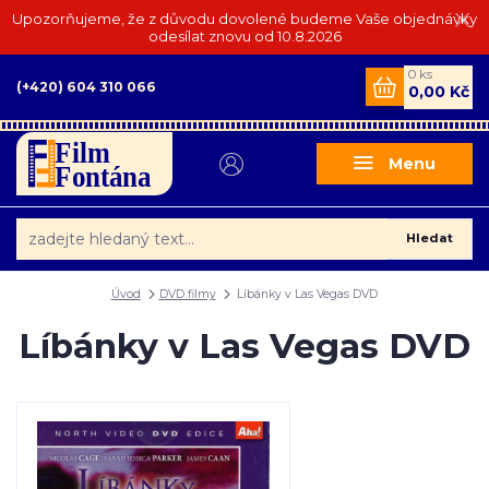
Upozorňujeme, že z důvodu dovolené budeme Vaše objednávky
odesílat znovu od 10.8.2026
0
ks
(+420) 604 310 066
0,00 Kč
Menu
Hledat
Úvod
DVD filmy
Líbánky v Las Vegas DVD
Líbánky v Las Vegas DVD