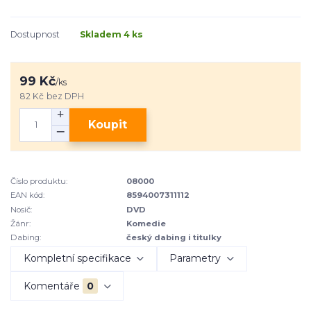
Dostupnost
Skladem 4 ks
99 Kč
/
ks
82 Kč
bez DPH
Koupit
Číslo produktu:
08000
EAN kód:
8594007311112
Nosič:
DVD
Žánr:
Komedie
Dabing:
český dabing i titulky
Kompletní specifikace
Parametry
Komentáře
0