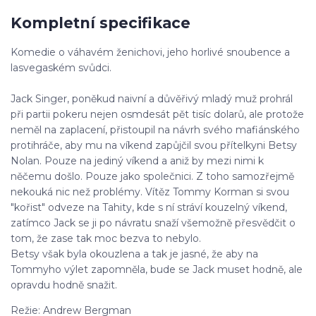
Kompletní specifikace
Komedie o váhavém ženichovi, jeho horlivé snoubence a
lasvegaském svůdci.
Jack Singer, poněkud naivní a důvěřivý mladý muž prohrál
při partii pokeru nejen osmdesát pět tisíc dolarů, ale protože
neměl na zaplacení, přistoupil na návrh svého mafiánského
protihráče, aby mu na víkend zapůjčil svou přítelkyni Betsy
Nolan. Pouze na jediný víkend a aniž by mezi nimi k
něčemu došlo. Pouze jako společnici. Z toho samozřejmě
nekouká nic než problémy. Vítěz Tommy Korman si svou
"kořist" odveze na Tahity, kde s ní stráví kouzelný víkend,
zatímco Jack se ji po návratu snaží všemožně přesvědčit o
tom, že zase tak moc bezva to nebylo.
Betsy však byla okouzlena a tak je jasné, že aby na
Tommyho výlet zapomněla, bude se Jack muset hodně, ale
opravdu hodně snažit.
Režie: Andrew Bergman