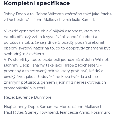
Kompletní specifikace
Johny Deep v roli Johna Wilmota známého také jako "hrabě
z Rochesteru" a John Malkovich v roli krále Karel II.
V každé generaci se objeví nějaká osobnost, která má
natolik příznivý vztah k vyvolávání skandálů, rebelii a
porušování tabu, že se jí dříve či později podaří překonat
obecný světový názor na to, co to doopravdy znamená být
svobodným člověkem.
V 17. století byl touto osobností jednoznačně John Wilmot
(Johnny Depp), známý také jako Hrabě z Rochesteru -
prohnaný a talentovaný rošťák, který prožil svůj krátký a
divoký život jako středověká rocková hvězda a stal se
známým potížistou, géniem i jedním z nejnezkrotnějších
prostopášníků v historii.
Režie: Laurence Dunmore
Hrají: Johnny Depp, Samantha Morton, John Malkovich,
Paul Ritter, Stanley Townsend, Francesca Annis, Rosamund