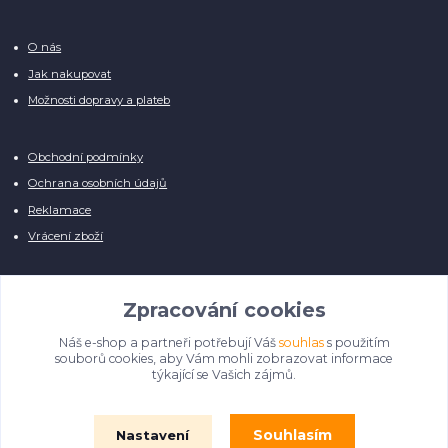
O nás
Jak nakupovat
Možnosti dopravy a plateb
Obchodní podmínky
Ochrana osobních údajů
Reklamace
Vrácení zboží
Zpracování cookies
Náš e-shop a partneři potřebují Váš
souhlas
s použitím
Manuálně pro Vás kontrolujeme každý produkt, přesto se může stát, že u
souborů cookies, aby Vám mohli zobrazovat informace
několika z nich je vyobrazen pouze obrázek informativního charakteru.
týkající se Vašich zájmů.
Omlouváme se, na úpravě databáze pilně pracujeme.
Souhlasím
Nastavení