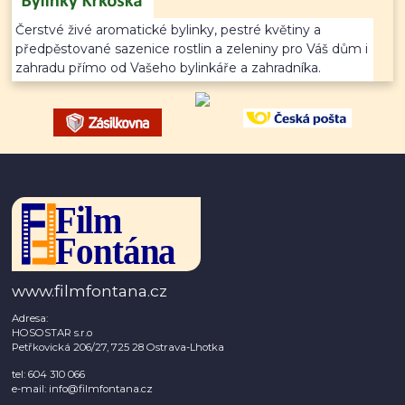
Čerstvé živé aromatické bylinky, pestré květiny a
předpěstované sazenice rostlin a zeleniny pro Váš dům i
zahradu přímo od Vašeho bylinkáře a zahradníka.
www.filmfontana.cz
Adresa:
HOSOSTAR s.r.o
Petřkovická 206/27, 725 28 Ostrava-Lhotka
tel: 604 310 066
e-mail: info@filmfontana.cz