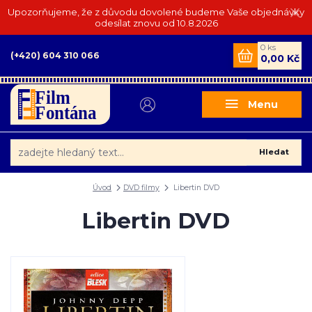
Upozorňujeme, že z důvodu dovolené budeme Vaše objednávky
odesílat znovu od 10.8.2026
0
ks
(+420) 604 310 066
0,00 Kč
Menu
Hledat
Úvod
DVD filmy
Libertin DVD
Libertin DVD