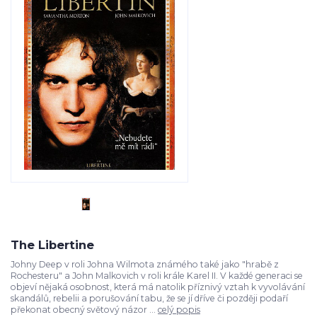
The Libertine
Johny Deep v roli Johna Wilmota známého také jako "hrabě z
Rochesteru" a John Malkovich v roli krále Karel II. V každé generaci se
objeví nějaká osobnost, která má natolik příznivý vztah k vyvolávání
skandálů, rebelii a porušování tabu, že se jí dříve či později podaří
překonat obecný světový názor ...
celý popis