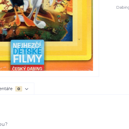
Dabing
entáře
0
opu?