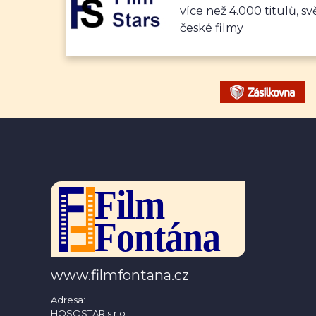
více než 4.000 titulů, sv
české filmy
www.filmfontana.cz
Adresa:
HOSOSTAR s.r.o