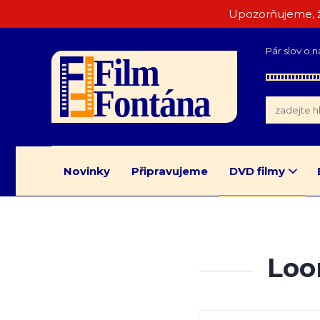
Upozorňujeme, ž
Pár slov o n
Novinky
Připravujeme
DVD filmy
Loo