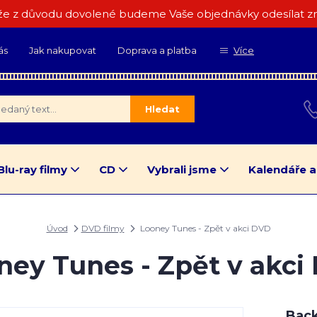
e z důvodu dovolené budeme Vaše objednávky odesílat zn
ás
Jak nakupovat
Doprava a platba
Více
Hledat
Blu-ray filmy
CD
Vybrali jsme
Kalendáře a
Úvod
DVD filmy
Looney Tunes - Zpět v akci DVD
ney Tunes - Zpět v akci
Back