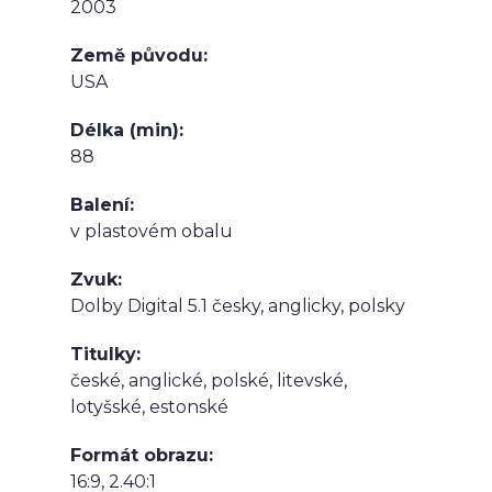
2003
Země původu
USA
Délka (min)
88
Balení
v plastovém obalu
Zvuk
Dolby Digital 5.1 česky, anglicky, polsky
Titulky
české, anglické, polské, litevské,
lotyšské, estonské
Formát obrazu
16:9, 2.40:1