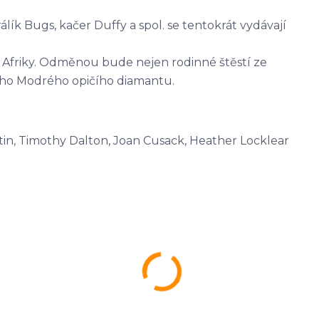
rálík Bugs, kačer Duffy a spol. se tentokrát vydávají
lí Afriky. Odměnou bude nejen rodinné štěstí ze
kého Modrého opičího diamantu.
tin, Timothy Dalton, Joan Cusack, Heather Locklear