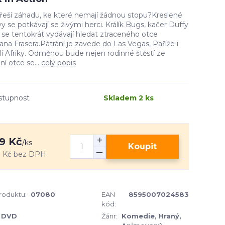
řeší záhadu, ke které nemají žádnou stopu?Kreslené
y se potkávají se živými herci. Králík Bugs, kačer Duffy
. se tentokrát vydávají hledat ztraceného otce
na Frasera.Pátrání je zavede do Las Vegas, Paříže i
í Afriky. Odměnou bude nejen rodinné štěstí ze
ní otce se...
celý popis
stupnost
Skladem 2 ks
9 Kč
/
ks
Koupit
 Kč
bez DPH
produktu:
07080
EAN
8595007024583
kód:
DVD
Žánr:
Komedie, Hraný,