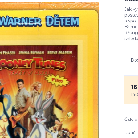
Jak vy
postav
a spol
Brenda
džungl
shledá
Do
16
140
Číslo 
Nosič: