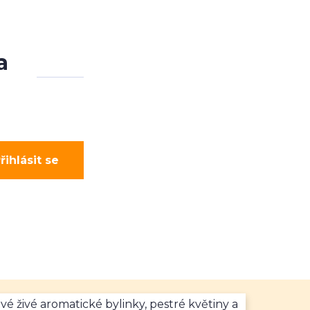
a
řihlásit se
vé živé aromatické bylinky, pestré květiny a