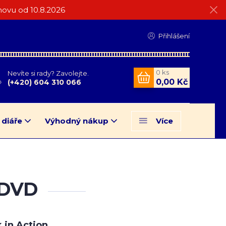
ovu od 10.8.2026
Přihlášení
0
ks
Nevíte si rady? Zavolejte.
0,00 Kč
(+420) 604 310 066
 diáře
Výhodný nákup
Více
 DVD
 in Action