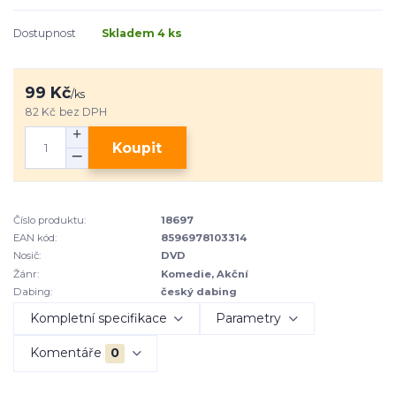
Dostupnost
Skladem 4 ks
99 Kč
/
ks
82 Kč
bez DPH
Koupit
Číslo produktu:
18697
EAN kód:
8596978103314
Nosič:
DVD
Žánr:
Komedie, Akční
Dabing:
český dabing
Kompletní specifikace
Parametry
Komentáře
0