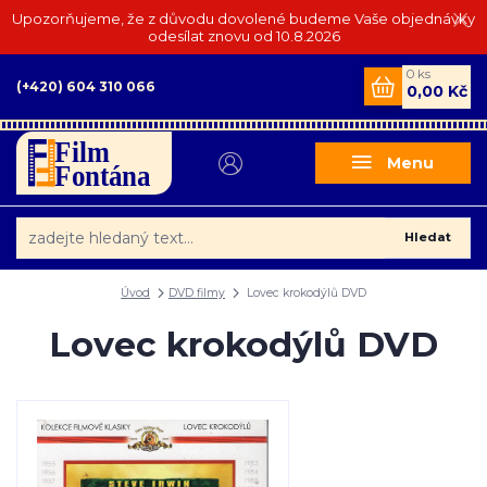
Upozorňujeme, že z důvodu dovolené budeme Vaše objednávky
odesílat znovu od 10.8.2026
0
ks
(+420) 604 310 066
0,00 Kč
Menu
Hledat
Úvod
DVD filmy
Lovec krokodýlů DVD
Lovec krokodýlů DVD