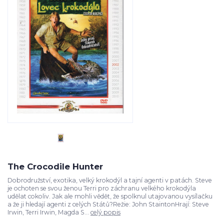
The Crocodile Hunter
Dobrodružství, exotika, velký krokodýl a tajní agenti v patách. Steve
je ochoten se svou ženou Terri pro záchranu velkého krokodýla
udělat cokoliv. Jak ale mohli vědět, že spolknul utajovanou vysílačku
a že ji hledají agenti z celých Států?Režie: John StaintonHrají: Steve
Irwin, Terri Irwin, Magda S...
celý popis