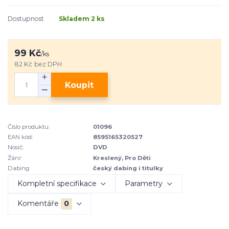
Dostupnost
Skladem 2 ks
99 Kč
/
ks
82 Kč
bez DPH
Koupit
Číslo produktu:
01096
EAN kód:
8595165320527
Nosič:
DVD
Žánr:
Kreslený, Pro Děti
Dabing:
český dabing i titulky
Kompletní specifikace
Parametry
Komentáře
0