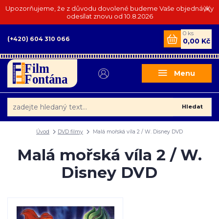
Upozorňujeme, že z důvodu dovolené budeme Vaše objednávky
odesílat znovu od 10.8.2026
0
ks
(+420) 604 310 066
0,00 Kč
Menu
Hledat
Úvod
DVD filmy
Malá mořská víla 2 / W. Disney DVD
Malá mořská víla 2 / W.
Disney DVD