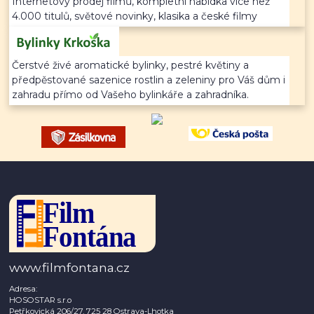
Internetový prodej filmů, kompletní nabídka více než
4.000 titulů, světové novinky, klasika a české filmy
Čerstvé živé aromatické bylinky, pestré květiny a
předpěstované sazenice rostlin a zeleniny pro Váš dům i
zahradu přímo od Vašeho bylinkáře a zahradníka.
www.filmfontana.cz
Adresa:
HOSOSTAR s.r.o
Petřkovická 206/27, 725 28 Ostrava-Lhotka