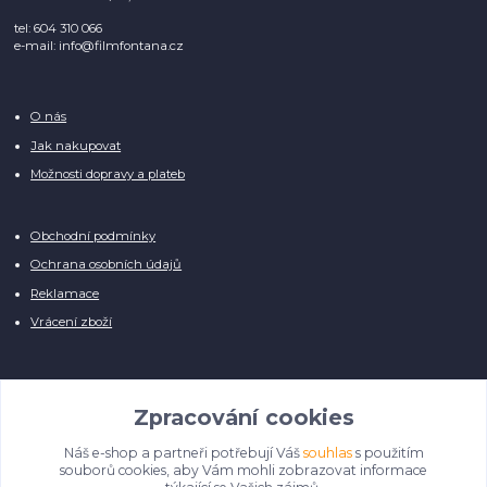
tel: 604 310 066
e-mail: info@filmfontana.cz
O nás
Jak nakupovat
Možnosti dopravy a plateb
Obchodní podmínky
Ochrana osobních údajů
Reklamace
Vrácení zboží
Facebook:
Film Fontána
Zpracování cookies
Náš e-shop a partneři potřebují Váš
souhlas
s použitím
Manuálně pro Vás kontrolujeme každý produkt, přesto se může stát, že u
souborů cookies, aby Vám mohli zobrazovat informace
několika z nich je vyobrazen pouze obrázek informativního charakteru.