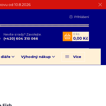
ovu od 10.8.2026
Přihlášení
0
ks
Nevíte si rady? Zavolejte.
0,00 Kč
(+420) 604 310 066
 diáře
Výhodný nákup
Více
e Fish