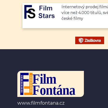
Internetový prodej fil
více než 4.000 titulů, sv
české filmy
www.filmfontana.cz