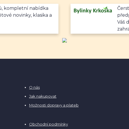
mů, kompletní nabídka
Čerst
ětové novinky, klasika a
předp
Váš 
zahr
O nás
Jak nakupovat
Možnosti dopravy a plateb
Obchodní podmínky