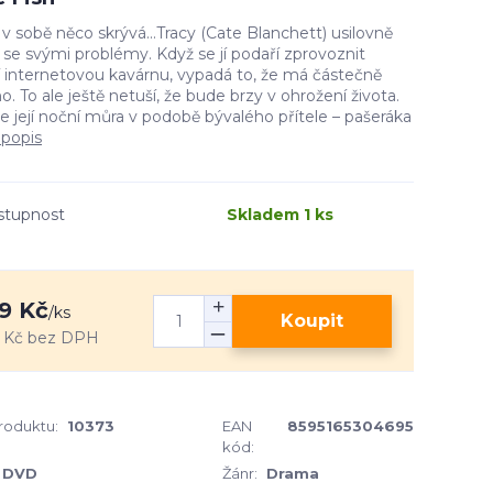
v sobě něco skrývá...Tracy (Cate Blanchett) usilovně
 se svými problémy. Když se jí podaří zprovoznit
í internetovou kavárnu, vypadá to, že má částečně
o. To ale ještě netuší, že bude brzy v ohrožení života.
se její noční můra v podobě bývalého přítele – pašeráka
 popis
stupnost
Skladem 1 ks
9 Kč
/
ks
Koupit
 Kč
bez DPH
produktu:
10373
EAN
8595165304695
kód:
DVD
Žánr:
Drama