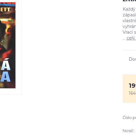
Každý 
zápasí
vlastn
vyhrán
Vrací 
...
celý
Do
19
164
Číslo 
Nosič: