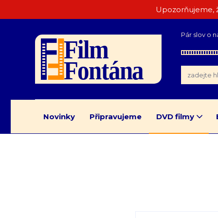
Upozorňujeme, ž
Pár slov o n
Novinky
Připravujeme
DVD filmy