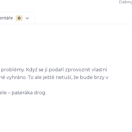
Dabing
entáře
0
 problémy. Když se jí podaří zprovoznit vlastní
ě vyhráno. To ale ještě netuší, že bude brzy v
ele – pašeráka drog.