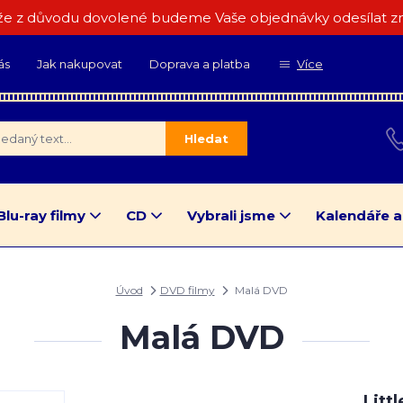
e z důvodu dovolené budeme Vaše objednávky odesílat zn
ás
Jak nakupovat
Doprava a platba
Více
Hledat
Blu-ray filmy
CD
Vybrali jsme
Kalendáře a
Úvod
DVD filmy
Malá DVD
Malá DVD
Littl