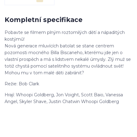
Kompletní specifikace
Pobavte se filmem plným roztomilých dětí a nápaditých
kostýmů!
Nová generace mluvících batolat se stane centrem
pozornosti mocného Billa Biscaneho, kterému jde jen o
vlastní prospěch a má s lidstvem nekalé úmysly. Zlý muž se
totiž chystá pomocí satelitního systému ovládnout svět!
Mohou mu v tom malé děti zabránit?
Režie: Bob Clark
Hrají: Whoopi Goldberg, Jon Voight, Scott Baio, Vanessa
Angel, Skyler Shave, Justin Chatwin Whoopi Goldberg