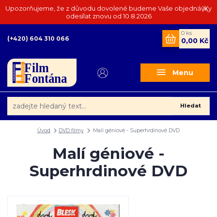
Upozorňujeme, že z důvodu dovolené budeme Vaše objednávky
odesílat znovu od 10.8.2026
0
ks
(+420) 604 310 066
0,00 Kč
Menu
Hledat
Úvod
DVD filmy
Malí géniové - Superhrdinové DVD
Malí géniové -
Superhrdinové DVD