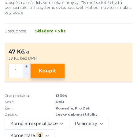
prospěch a má s lidstvem nekalé úmysly. Zlý muž se totiž chystá
pomocí satelitního systému ovládnout svět! Mohou mu v tom malé ...
celý popis
Dostupnost
Skladem > 5 ks
47 Kč
/
ks
39 Kč
bez DPH
Koupit
Číslo produktu:
13394
Nosič:
DVD
Žánr:
Komedie, Pro Děti
Dabing:
český dabing i titulky
Kompletní specifikace
Parametry
Komentáře
0