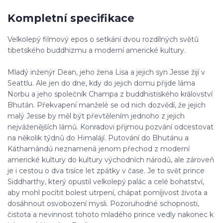
Kompletní specifikace
Velkolepý filmový epos o setkání dvou rozdílných světů
tibetského buddhizmu a moderní americké kultury.
Mladý inženýr Dean, jeho žena Lisa a jejich syn Jesse žijí v
Seattlu. Ale jen do dne, kdy do jejich domu přijde láma
Norbu a jeho společník Champa z buddhistiského království
Bhután. Překvapení manželé se od nich dozvědí, že jejich
malý Jesse by měl být převtělením jednoho z jejich
nejváženějších lámů. Konradovi přijmou pozvání odcestovat
na několik týdnů do Himalájí. Putování do Bhutánu a
Káthamándú neznamená jenom přechod z moderní
americké kultury do kultury východních národů, ale zároveň
je i cestou o dva tisíce let zpátky v čase. Je to svět prince
Siddharthy, který opustil velkolepý palác a celé bohatství,
aby mohl pocítit bolest utrpení, chápat pomíjivost života a
dosáhnout osvobození mysli. Pozoruhodné schopnosti,
čistota a nevinnost tohoto mladého prince vedly nakonec k