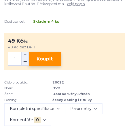
království Bhután. Překvapení ma...
celý popis
Dostupnost
Skladem 4 ks
49 Kč
/
ks
40 Kč
bez DPH
Koupit
Číslo produktu:
20022
Nosič:
DVD
Žánr:
Dobrodružný, Příběh
Dabing:
český dabing i titulky
Kompletní specifikace
Parametry
Komentáře
0