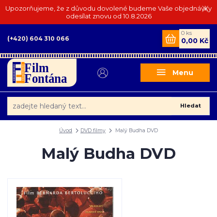
Upozorňujeme, že z důvodu dovolené budeme Vaše objednávky
odesílat znovu od 10.8.2026
0
ks
(+420) 604 310 066
0,00 Kč
Menu
Hledat
Úvod
DVD filmy
Malý Budha DVD
Malý Budha DVD