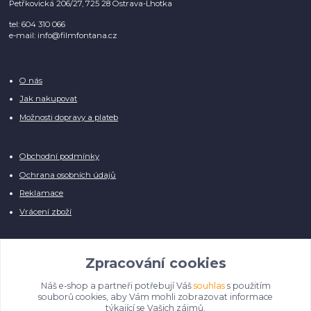
Petřkovická 206/27, 725 28 Ostrava-Lhotka
tel: 604 310 066
e-mail: info@filmfontana.cz
O nás
Jak nakupovat
Možnosti dopravy a plateb
Obchodní podmínky
Ochrana osobních údajů
Reklamace
Vrácení zboží
Zpracování cookies
Náš e-shop a partneři potřebují Váš
souhlas
s použitím
Manuálně pro Vás kontrolujeme každý produkt, přesto se může stát, že u
souborů cookies, aby Vám mohli zobrazovat informace
několika z nich je vyobrazen pouze obrázek informativního charakteru.
týkající se Vašich zájmů.
Omlouváme se, na úpravě databáze pilně pracujeme.