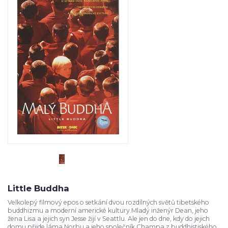
Little Buddha
Velkolepý filmový epos o setkání dvou rozdílných světů tibetského
buddhizmu a moderní americké kultury.Mladý inženýr Dean, jeho
žena Lisa a jejich syn Jesse žijí v Seattlu. Ale jen do dne, kdy do jejich
domu přijde láma Norbu a jeho společník Champa z buddhistiského