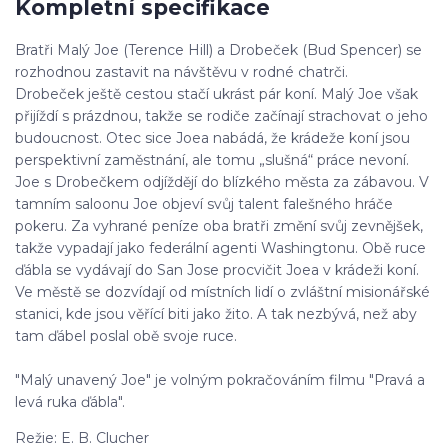
Kompletní specifikace
Bratři Malý Joe (Terence Hill) a Drobeček (Bud Spencer) se
rozhodnou zastavit na návštěvu v rodné chatrči.
Drobeček ještě cestou stačí ukrást pár koní. Malý Joe však
přijíždí s prázdnou, takže se rodiče začínají strachovat o jeho
budoucnost. Otec sice Joea nabádá, že krádeže koní jsou
perspektivní zaměstnání, ale tomu „slušná“ práce nevoní.
Joe s Drobečkem odjíždějí do blízkého města za zábavou. V
tamním saloonu Joe objeví svůj talent falešného hráče
pokeru. Za vyhrané peníze oba bratři změní svůj zevnějšek,
takže vypadají jako federální agenti Washingtonu. Obě ruce
ďábla se vydávají do San Jose procvičit Joea v krádeži koní.
Ve městě se dozvídají od místních lidí o zvláštní misionářské
stanici, kde jsou věřící biti jako žito. A tak nezbývá, než aby
tam ďábel poslal obě svoje ruce.
"Malý unavený Joe" je volným pokračováním filmu "Pravá a
levá ruka ďábla".
Režie: E. B. Clucher