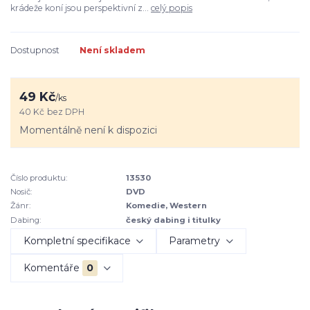
krádeže koní jsou perspektivní z...
celý popis
Dostupnost
Není skladem
49 Kč
/
ks
40 Kč
bez DPH
Momentálně není k dispozici
Číslo produktu:
13530
Nosič:
DVD
Žánr:
Komedie, Western
Dabing:
český dabing i titulky
Kompletní specifikace
Parametry
Komentáře
0