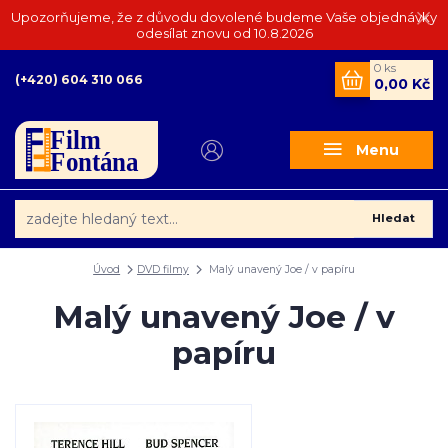
Upozorňujeme, že z důvodu dovolené budeme Vaše objednávky
odesílat znovu od 10.8.2026
0
ks
(+420) 604 310 066
0,00 Kč
Menu
Hledat
Úvod
DVD filmy
Malý unavený Joe / v papíru
Malý unavený Joe / v
papíru