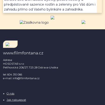
předpěstované sazenice rostlin a zeleniny pro Váš dům i
zahradu přímo od Vašeho bylinkáře a zahradníka.
www.filmfontana.cz
Adresa:
HOSOSTAR s.r.o
Petřkovická 206/27, 725 28 Ostrava-Lhotka
tel: 604 310 066
e-mail: info@filmfontana.cz
O nás
Jak nakupovat