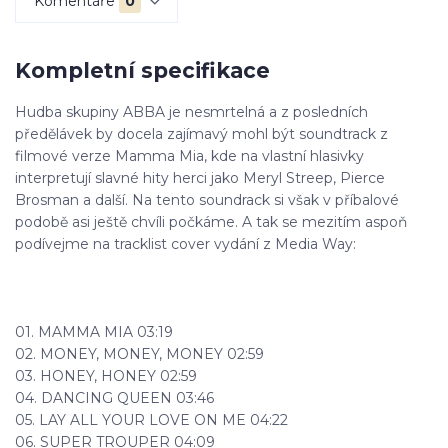
Komentáře
0
Kompletní specifikace
Hudba skupiny ABBA je nesmrtelná a z posledních
předělávek by docela zajímavý mohl být soundtrack z
filmové verze Mamma Mia, kde na vlastní hlasivky
interpretují slavné hity herci jako Meryl Streep, Pierce
Brosman a další. Na tento soundrack si však v příbalové
podobě asi ještě chvíli počkáme. A tak se mezitím aspoň
podívejme na tracklist cover vydání z Media Way:
01. MAMMA MIA 03:19
02. MONEY, MONEY, MONEY 02:59
03. HONEY, HONEY 02:59
04. DANCING QUEEN 03:46
05. LAY ALL YOUR LOVE ON ME 04:22
06. SUPER TROUPER 04:09