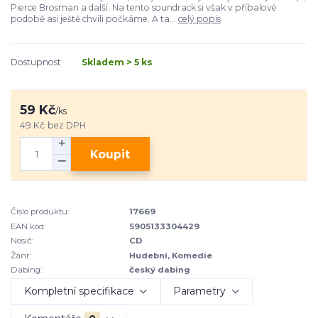
Pierce Brosman a další. Na tento soundrack si však v příbalové
podobě asi ještě chvíli počkáme. A ta...
celý popis
Dostupnost
Skladem > 5 ks
59 Kč
/
ks
49 Kč
bez DPH
Koupit
Číslo produktu:
17669
EAN kód:
5905133304429
Nosič:
CD
Žánr:
Hudební, Komedie
Dabing:
český dabing
Kompletní specifikace
Parametry