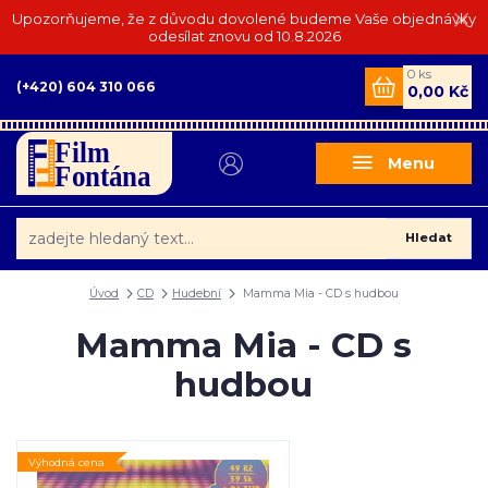
Upozorňujeme, že z důvodu dovolené budeme Vaše objednávky
odesílat znovu od 10.8.2026
0
ks
(+420) 604 310 066
0,00 Kč
Menu
Hledat
Úvod
CD
Hudební
Mamma Mia - CD s hudbou
Mamma Mia - CD s
hudbou
Výhodná cena