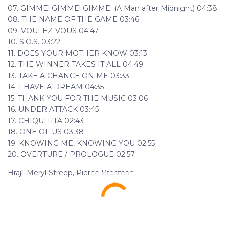
07. GIMME! GIMME! GIMME! (A Man after Midnight) 04:38
08. THE NAME OF THE GAME 03:46
09. VOULEZ-VOUS 04:47
10. S.O.S. 03:22
11. DOES YOUR MOTHER KNOW 03:13
12. THE WINNER TAKES IT ALL 04:49
13. TAKE A CHANCE ON ME 03:33
14. I HAVE A DREAM 04:35
15. THANK YOU FOR THE MUSIC 03:06
16. UNDER ATTACK 03:45
17. CHIQUITITA 02:43
18. ONE OF US 03:38
19. KNOWING ME, KNOWING YOU 02:55
20. OVERTURE / PROLOGUE 02:57
Hrají: Meryl Streep, Pierce Brosman