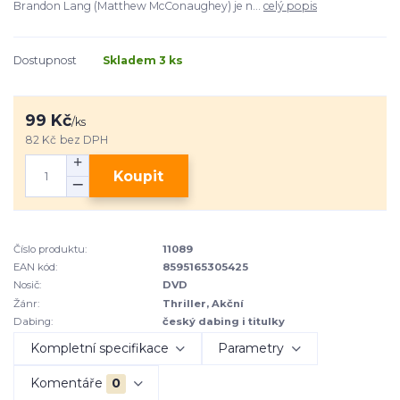
Brandon Lang (Matthew McConaughey) je n...
celý popis
Dostupnost
Skladem 3 ks
99 Kč
/
ks
82 Kč
bez DPH
Koupit
Číslo produktu:
11089
EAN kód:
8595165305425
Nosič:
DVD
Žánr:
Thriller, Akční
Dabing:
český dabing i titulky
Kompletní specifikace
Parametry
Komentáře
0