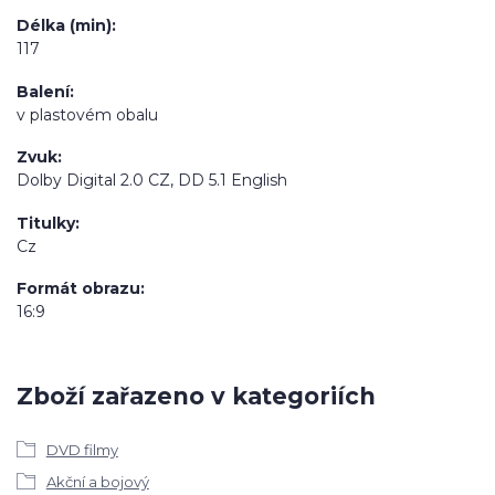
Délka (min)
117
Balení
v plastovém obalu
Zvuk
Dolby Digital 2.0 CZ, DD 5.1 English
Titulky
Cz
Formát obrazu
16:9
Zboží zařazeno v kategoriích
DVD filmy
Akční a bojový