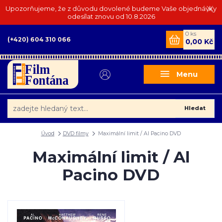
Upozorňujeme, že z důvodu dovolené budeme Vaše objednávky
odesílat znovu od 10.8.2026
0
ks
(+420) 604 310 066
0,00 Kč
Menu
Hledat
Úvod
DVD filmy
Maximální limit / Al Pacino DVD
Maximální limit / Al
Pacino DVD