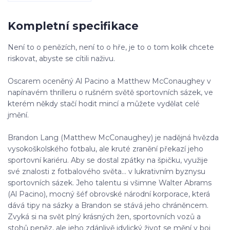
Kompletní specifikace
Není to o penězích, není to o hře, je to o tom kolik chcete
riskovat, abyste se cítili naživu.
Oscarem oceněný Al Pacino a Matthew McConaughey v
napínavém thrilleru o rušném světě sportovních sázek, ve
kterém někdy stačí hodit mincí a můžete vydělat celé
jmění.
Brandon Lang (Matthew McConaughey) je nadějná hvězda
vysokoškolského fotbalu, ale kruté zranění překazí jeho
sportovní kariéru. Aby se dostal zpátky na špičku, využije
své znalosti z fotbalového světa... v lukrativním byznysu
sportovních sázek. Jeho talentu si všimne Walter Abrams
(Al Pacino), mocný šéf obrovské národní korporace, která
dává tipy na sázky a Brandon se stává jeho chráněncem.
Zvyká si na svět plný krásných žen, sportovních vozů a
stohů peněz, ale jeho zdánlivě idylický život se mění v boj