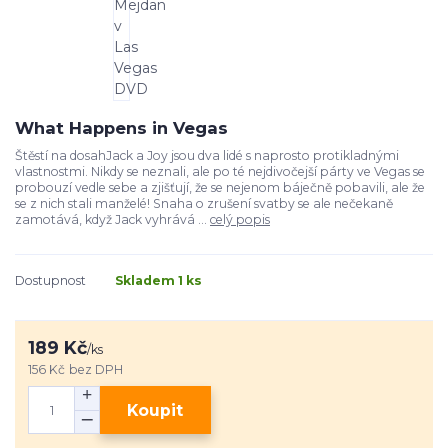
What Happens in Vegas
Štěstí na dosahJack a Joy jsou dva lidé s naprosto protikladnými
vlastnostmi. Nikdy se neznali, ale po té nejdivočejší párty ve Vegas se
probouzí vedle sebe a zjišťují, že se nejenom báječně pobavili, ale že
se z nich stali manželé! Snaha o zrušení svatby se ale nečekaně
zamotává, když Jack vyhrává ...
celý popis
Dostupnost
Skladem 1 ks
189 Kč
/
ks
156 Kč
bez DPH
Koupit