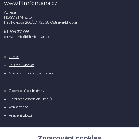
www.filmfontana.cz
Adresa:
HOSOSTAR s.r.o
Petřkovická 206/27, 725 28 Ostrava-Lhotka
tel: 604 310 066
e-mail: info@filmfontana.cz
O nás
Jak nakupovat
Možnosti dopravy a plateb
Obchodní podmínky
Ochrana osobních údajů
Reklamace
Vrácení zboží
Zpracování cookies