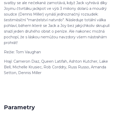
svatby se ale nečekaně zamotává, když Jack vyhrává díky
Joyinu čtvrťáku jackpot ve výši 3 miliony dolarů a moudrý
soudce (Dennis Miller) vynáší jednoznačný rozsudek:
šestiměsíční "manželství natvrdo". Následuje totální válka
pohlaví, během které se Jack a Joy bez jakýchkoliv skrupulí
snaží jeden druhého obrat o peníze. Ale nakonec možná
pochopí, že s láskou nemůžou navzdory všem nástrahám
prohrát!
Režie: Tom Vaughan
Hrají: Cameron Diaz, Queen Latifah, Ashton Kutcher, Lake
Bell, Michelle Krusiec, Rob Corddry, Russ Russo, Amanda
Setton, Dennis Miller
Parametry