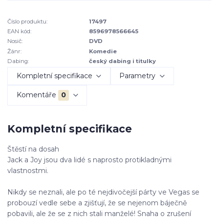
Číslo produktu:
17497
EAN kód:
8596978566645
Nosič:
DVD
Žánr:
Komedie
Dabing:
český dabing i titulky
Kompletní specifikace
Parametry
Komentáře
0
Kompletní specifikace
Štěstí na dosah
Jack a Joy jsou dva lidé s naprosto protikladnými
vlastnostmi.
Nikdy se neznali, ale po té nejdivočejší párty ve Vegas se
probouzí vedle sebe a zjišťují, že se nejenom báječně
pobavili, ale že se z nich stali manželé! Snaha o zrušení