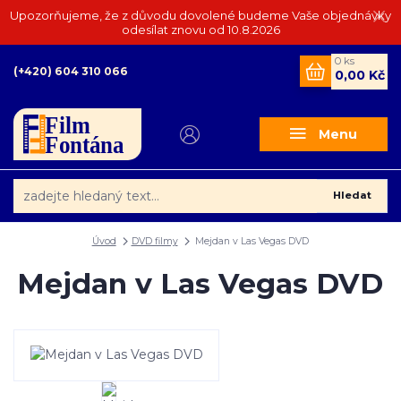
Upozorňujeme, že z důvodu dovolené budeme Vaše objednávky
odesílat znovu od 10.8.2026
0
ks
(+420) 604 310 066
0,00 Kč
Menu
Hledat
Úvod
DVD filmy
Mejdan v Las Vegas DVD
Mejdan v Las Vegas DVD