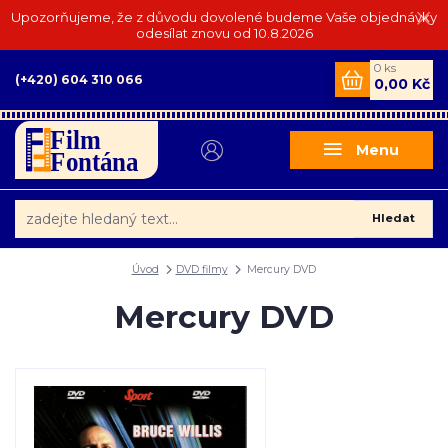
Upozorňujeme, že z důvodu dovolené budeme Vaše objednávky
odesílat znovu od 10.8.2026
0
ks
(+420) 604 310 066
0,00 Kč
Menu
Hledat
Úvod
DVD filmy
Mercury DVD
Mercury DVD