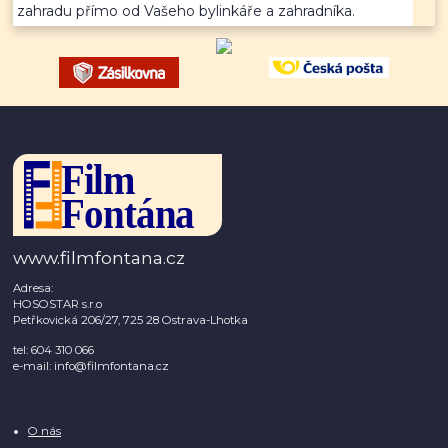
zahradu přímo od Vašeho bylinkáře a zahradníka.
www.filmfontana.cz
Adresa:
HOSOSTAR s.r.o
Petřkovická 206/27, 725 28 Ostrava-Lhotka
tel: 604 310 066
e-mail: info@filmfontana.cz
O nás