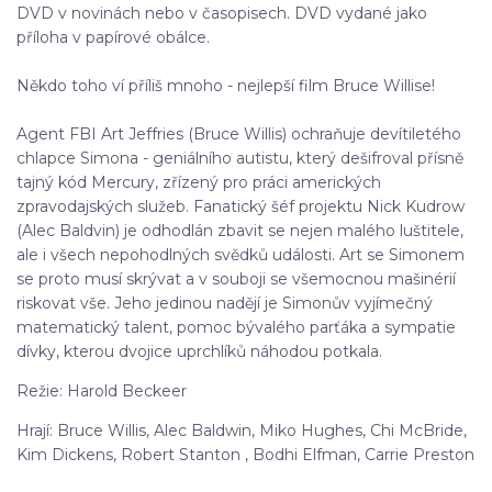
DVD v novinách nebo v časopisech. DVD vydané jako
příloha v papírové obálce.
Někdo toho ví příliš mnoho - nejlepší film Bruce Willise!
Agent FBI Art Jeffries (Bruce Willis) ochraňuje devítiletého
chlapce Simona - geniálního autistu, který dešifroval přísně
tajný kód Mercury, zřízený pro práci amerických
zpravodajských služeb. Fanatický šéf projektu Nick Kudrow
(Alec Baldvin) je odhodlán zbavit se nejen malého luštitele,
ale i všech nepohodlných svědků události. Art se Simonem
se proto musí skrývat a v souboji se všemocnou mašinérií
riskovat vše. Jeho jedinou nadějí je Simonův vyjímečný
matematický talent, pomoc bývalého parťáka a sympatie
dívky, kterou dvojice uprchlíků náhodou potkala.
Režie: Harold Beckeer
Hrají: Bruce Willis, Alec Baldwin, Miko Hughes, Chi McBride,
Kim Dickens, Robert Stanton , Bodhi Elfman, Carrie Preston