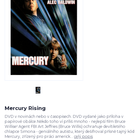
Mercury Rising
DVD v novinách nebo v časopisech. DVD vydané jako příloha v
papírové obálce.Někdo toho ví příliš mnoho - nejlepší film Bruce
Willise! Agent FBI Art Jeffries (Bruce Willis) ochraňuje devítiletého
chlapce Simona - geniálního autistu, který dešifroval přísně tajný kód
Mercury, zřízený pro práci americk...
celý popis