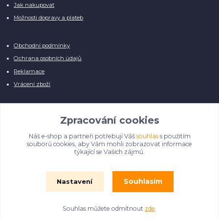
Jak nakupovat
Možnosti dopravy a plateb
Obchodní podmínky
Ochrana osobních údajů
Reklamace
Vrácení zboží
Zpracování cookies
Náš e-shop a partneři potřebují Váš
souhlas
s použitím
Manuálně pro Vás kontrolujeme každý produkt, přesto se může stát, že u
souborů cookies, aby Vám mohli zobrazovat informace
několika z nich je vyobrazen pouze obrázek informativního charakteru.
týkající se Vašich zájmů.
Omlouváme se, na úpravě databáze pilně pracujeme.
Souhlasím
Nastavení
© Film Fontána 2018 - 2024
Souhlas můžete odmítnout
zde
.
Vytvořeno na
Eshop-rychle.cz