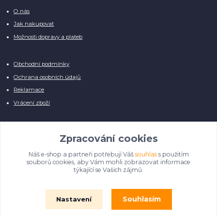
O nás
Jak nakupovat
Možnosti dopravy a plateb
Obchodní podmínky
Ochrana osobních údajů
Reklamace
Vrácení zboží
Zpracování cookies
Náš e-shop a partneři potřebují Váš
souhlas
s použitím
Manuálně pro Vás kontrolujeme každý produkt, přesto se může stát, že u
souborů cookies, aby Vám mohli zobrazovat informace
několika z nich je vyobrazen pouze obrázek informativního charakteru.
týkající se Vašich zájmů.
Omlouváme se, na úpravě databáze pilně pracujeme.
Souhlasím
Nastavení