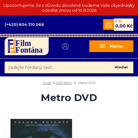
Upozorňujeme, že z důvodu dovolené budeme Vaše objednávky
odesílat znovu od 10.8.2026
0
ks
(+420) 604 310 066
0,00 Kč
Menu
Hledat
Úvod
DVD filmy
Metro DVD
Metro DVD