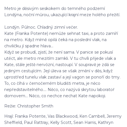
Metro je děsivým seskokem do temného podzemí
Londýna, noční můrou, ukazující krajní meze holého přežití.
Londýn. Půlnoc. Chladný zimní večer.
Kate (Franka Potente) nemůže sehnat taxi, a proto zamíří
na metro. Když mírně opilá čeká na poslední vlak, na
chviličku jí spadne hlava...
Když se probudí, zjistí, že není sama. V panice se pokusí
utéct, ale metro mezitím zamkli. V tu chvíli přijede vlak a
Kate, stále ještě nervózní, nastoupí. V soupravě je zdá se
jediným cestujícím. Její úleva se však změní v děs, když
uprostřed tunelu vlak zastaví a její vagon se ponoří do tmy.
To, co číhá v černočerném bludišti metra, je něco
nepředstavitelného.... Něco, co nazývá skrytou laboratoř
domovem... Něco, co nechce nechat Kate napokoji.
Režie: Christopher Smith
Hrají: Franka Potente, Vas Blackwood, Ken Cambell, Jeremy
Sheffield, Paul Rattray, Kelly Scott, Sean Harris, Kathryn