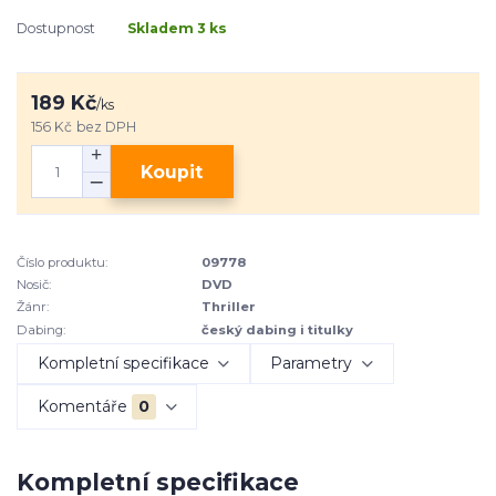
Dostupnost
Skladem 3 ks
189 Kč
/
ks
156 Kč
bez DPH
Koupit
Číslo produktu:
09778
Nosič:
DVD
Žánr:
Thriller
Dabing:
český dabing i titulky
Kompletní specifikace
Parametry
Komentáře
0
Kompletní specifikace