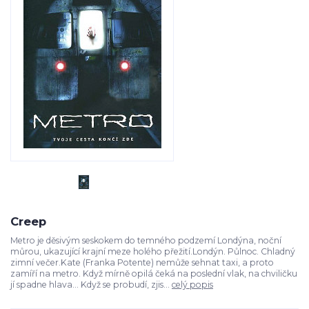
Creep
Metro je děsivým seskokem do temného podzemí Londýna, noční
můrou, ukazující krajní meze holého přežití.Londýn. Půlnoc. Chladný
zimní večer.Kate (Franka Potente) nemůže sehnat taxi, a proto
zamíří na metro. Když mírně opilá čeká na poslední vlak, na chviličku
jí spadne hlava... Když se probudí, zjis...
celý popis