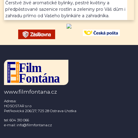
Čerstvé živé aromatické bylinky, pestré květiny a
předpěstované sazenice rostlin a zeleniny pro Váš dům i
zahradu přímo od Vašeho bylinkáře a zahradníka.
www.filmfontana.cz
Adresa:
HOSOSTAR s.r.o
Petřkovická 206/27, 725 28 Ostrava-Lhotka
tel: 604 310 066
e-mail: info@filmfontana.cz