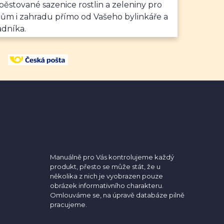
ěstované sazenice rostlin a zeleniny pro
dům i zahradu přímo od Vašeho bylinkáře a
adníka.
Manuálně pro Vás kontrolujeme každý
produkt, přesto se může stát, že u
několika z nich je vyobrazen pouze
obrázek informativního charakteru.
Omlouváme se, na úpravě databáze pilně
pracujeme.