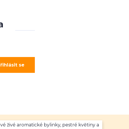
a
řihlásit se
vé živé aromatické bylinky, pestré květiny a