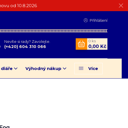
ovu od 10.8.2026
Přihlášení
0
ks
Nevíte si rady? Zavolejte.
0,00 Kč
(+420) 604 310 066
 diáře
Výhodný nákup
Více
 Fog