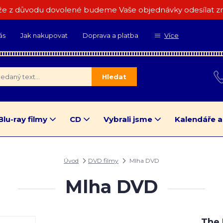
e z důvodu dovolené budeme Vaše objednávky odesílat zn
ás
Jak nakupovat
Doprava a platba
Více
Hledat
Blu-ray filmy
CD
Vybrali jsme
Kalendáře a
Úvod
DVD filmy
Mlha DVD
Mlha DVD
The