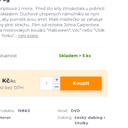
řiplouvá z moře.. Před sto lety ztroskotala u pobřeží
 pokladem. Duchové utopených námořníků se nyní
í, aby pomstili svou smrt. Malé městečko se zahaluje
y plné strachu...Film od režiséra Johna Carpentera
ra mistrovských kousků "Halloween", Věc" nebo "Útěk
Yorku"....
celý popis
stupnost
Skladem > 5 ks
 Kč
/
ks
Koupit
Kč
bez DPH
produktu:
19863
Nosič:
DVD
Horor
Dabing:
český dabing i
titulky