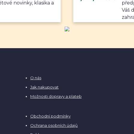
ětové novinky, klasika a
předp
Váš 
zahr
O nás
Jak nakupovat
Možnosti dopravy a plateb
Obchodní podmínky
Ochrana osobních údajů