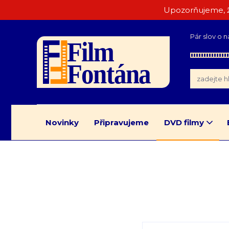
Upozorňujeme, ž
Pár slov o n
Novinky
Připravujeme
DVD filmy