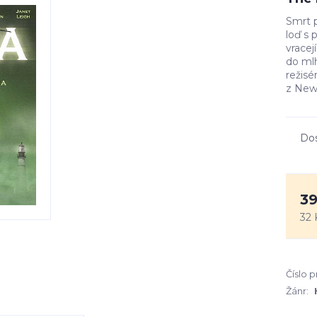
Smrt p
loď s
vracej
do mlh
režisé
z New 
Do
39
32 
Číslo 
Žánr: