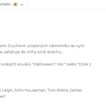
entáře
0
kladem. Duchové utopených námořníků se nyní
se zahaluje do mlhy plné strachu...
strovských kousků "Halloween", Věc" nebo "Útěk z
net Leigh, John Houseman, Tom Atkins, James
ell