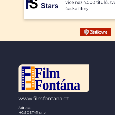
více než 4.000 titulů, sv
české filmy
www.filmfontana.cz
Adresa:
HOSOSTAR s.r.o