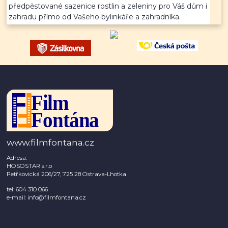
předpěstované sazenice rostlin a zeleniny pro Váš dům i
zahradu přímo od Vašeho bylinkáře a zahradníka.
www.filmfontana.cz
Adresa:
HOSOSTAR s.r.o
Petřkovická 206/27, 725 28 Ostrava-Lhotka
tel: 604 310 066
e-mail: info@filmfontana.cz