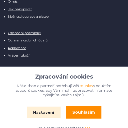
O nás
Jak nakupovat
Možnosti dopravy a plateb
Obchodní podmínky
Ochrana osobních údajů
Reklamace
Vrácení zboží
Zpracování cookies
Náš e-shop a partneři potřebují Váš
souhlas
s použitím
Manuálně pro Vás kontrolujeme každý produkt, přesto se může stát, že u
souborů cookies, aby Vám mohli zobrazovat informace
několika z nich je vyobrazen pouze obrázek informativního charakteru.
týkající se Vašich zájmů.
Omlouváme se, na úpravě databáze pilně pracujeme.
Souhlasím
Nastavení
© Film Fontána 2018 - 2024