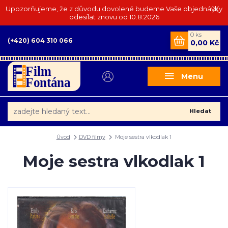
Upozorňujeme, že z důvodu dovolené budeme Vaše objednávky
odesílat znovu od 10.8.2026
0
ks
(+420) 604 310 066
0,00 Kč
Menu
Hledat
Úvod
DVD filmy
Moje sestra vlkodlak 1
Moje sestra vlkodlak 1