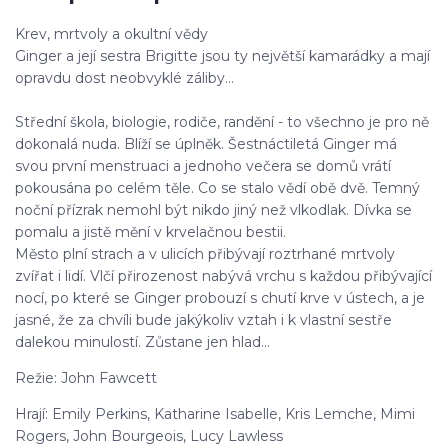
Krev, mrtvoly a okultní vědy
Ginger a její sestra Brigitte jsou ty největší kamarádky a mají
opravdu dost neobvyklé záliby...
Střední škola, biologie, rodiče, randění - to všechno je pro ně
dokonalá nuda. Blíží se úplněk. Šestnáctiletá Ginger má
svou první menstruaci a jednoho večera se domů vrátí
pokousána po celém těle. Co se stalo vědí obě dvě. Temný
noční přízrak nemohl být nikdo jiný než vlkodlak. Dívka se
pomalu a jistě mění v krvelačnou bestii.
Město plní strach a v ulicích přibývají roztrhané mrtvoly
zvířat i lidí. Vlčí přirozenost nabývá vrchu s každou přibývající
nocí, po které se Ginger probouzí s chutí krve v ústech, a je
jasné, že za chvíli bude jakýkoliv vztah i k vlastní sestře
dalekou minulostí. Zůstane jen hlad...
Režie: John Fawcett
Hrají: Emily Perkins, Katharine Isabelle, Kris Lemche, Mimi
Rogers, John Bourgeois, Lucy Lawless