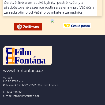
Čerstvé živé aromatické bylinky, pestré květiny a
předpěstované sazenice rostlin a zeleniny pro Váš dům i
zahradu přímo od Vašeho bylinkáře a zahradníka.
www.filmfontana.cz
Adresa:
HOSOSTAR s.r.o
Petřkovická 206/27, 725 28 Ostrava-Lhotka
tel: 604 310 066
e-mail: info@filmfontana.cz