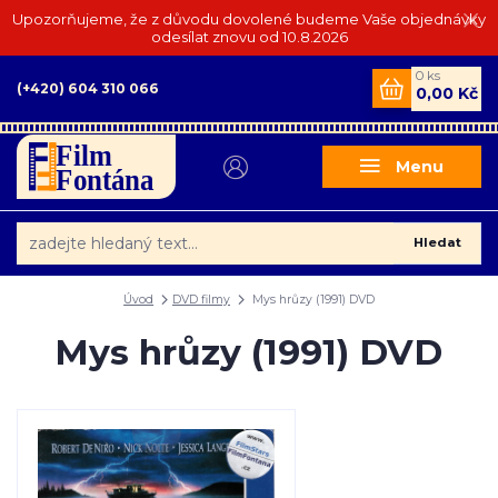
Upozorňujeme, že z důvodu dovolené budeme Vaše objednávky
odesílat znovu od 10.8.2026
0
ks
(+420) 604 310 066
0,00 Kč
Menu
Hledat
Úvod
DVD filmy
Mys hrůzy (1991) DVD
Mys hrůzy (1991) DVD