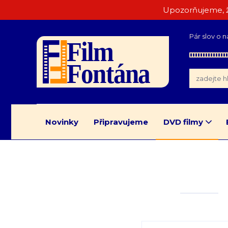
Upozorňujeme, ž
Pár slov o n
Novinky
Připravujeme
DVD filmy