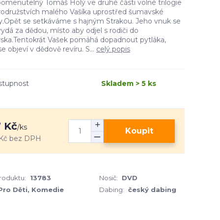
omenutelný Tomáš Holý ve druhé části volné trilogie
rodružstvích malého Vašíka uprostřed šumavské
dy.Opět se setkáváme s hajným Strakou. Jeho vnuk se
vydá za dědou, místo aby odjel s rodiči do
rska.Tentokrát Vašek pomáhá dopadnout pytláka,
se objeví v dědově revíru. S...
celý popis
stupnost
Skladem > 5 ks
 Kč
/
ks
Koupit
Kč
bez DPH
produktu:
13783
Nosič:
DVD
Pro Děti, Komedie
Dabing:
český dabing