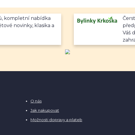
mů, kompletní nabídka
Čerst
ětové novinky, klasika a
předp
Váš 
zahr
O nás
Jak nakupovat
Možnosti dopravy a plateb