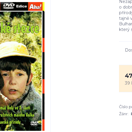
Nezap
o dob
příro
tajně 
Bulha
který 
Do
47
39 
Číslo 
Žánr: