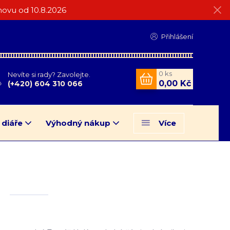
ovu od 10.8.2026
Přihlášení
0
ks
Nevíte si rady? Zavolejte.
0,00 Kč
(+420) 604 310 066
 diáře
Výhodný nákup
Více