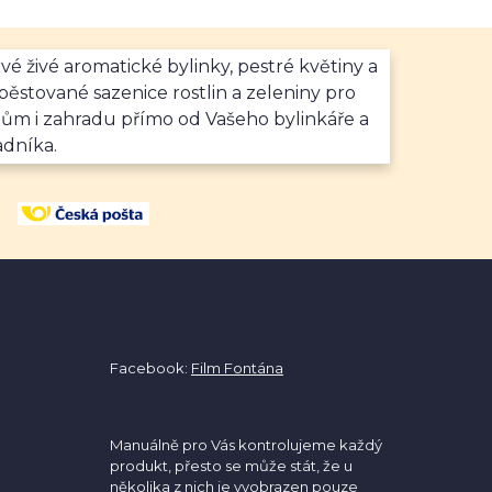
vé živé aromatické bylinky, pestré květiny a
ěstované sazenice rostlin a zeleniny pro
dům i zahradu přímo od Vašeho bylinkáře a
adníka.
Facebook:
Film Fontána
Manuálně pro Vás kontrolujeme každý
produkt, přesto se může stát, že u
několika z nich je vyobrazen pouze