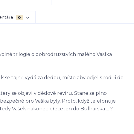
entáře
0
lné trilogie o dobrodružstvích malého Vašíka
se tajně vydá za dědou, místo aby odjel s rodiči do
rý se objeví v dědově revíru. Stane se plno
ebezpečné pro Vaška byly. Proto, když telefonuje
de tedy Vašek nakonec přece jen do Bulharska ... ?