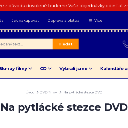
e z důvodu dovolené budeme Vaše objednávky odesílat zn
ás
Jak nakupovat
Doprava a platba
Více
Hledat
Blu-ray filmy
CD
Vybrali jsme
Kalendáře a
Úvod
DVD filmy
Na pytlácké stezce DVD
Na pytlácké stezce DVD