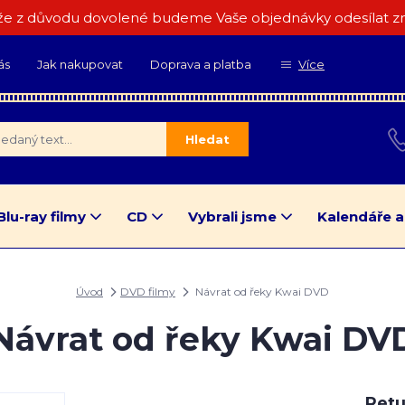
e z důvodu dovolené budeme Vaše objednávky odesílat zn
ás
Jak nakupovat
Doprava a platba
Více
Hledat
Blu-ray filmy
CD
Vybrali jsme
Kalendáře a
Úvod
DVD filmy
Návrat od řeky Kwai DVD
Návrat od řeky Kwai DV
Retu