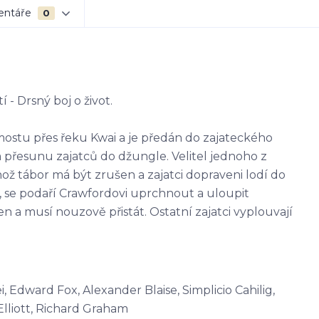
entáře
0
 - Drsný boj o život.
mostu přes řeku Kwai a je předán do zajateckého
přesunu zajatců do džungle. Velitel jednoho z
ož tábor má být zrušen a zajatci dopraveni lodí do
, se podaří Crawfordovi uprchnout a uloupit
n a musí nouzově přistát. Ostatní zajatci vyplouvají
, Edward Fox, Alexander Blaise, Simplicio Cahilig,
lliott, Richard Graham