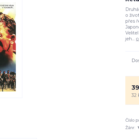
Druhá 
o živo
přes ř
Japon
Velite
jeh...
c
Do
39
32 
Číslo 
Žánr: