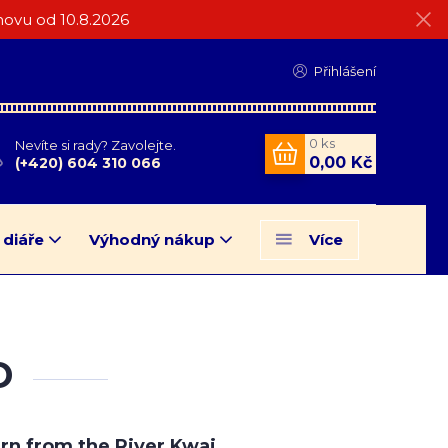
ovu od 10.8.2026
Přihlášení
0
ks
Nevíte si rady? Zavolejte.
0,00 Kč
(+420) 604 310 066
 diáře
Výhodný nákup
Více
D
rn from the River Kwai