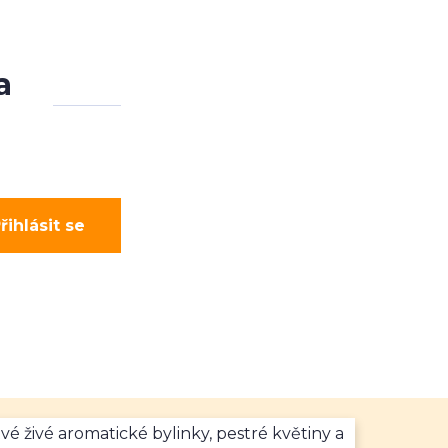
a
řihlásit se
vé živé aromatické bylinky, pestré květiny a