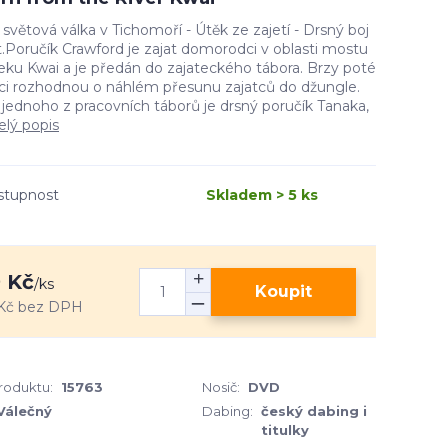
světová válka v Tichomoří - Útěk ze zajetí - Drsný boj
t.Poručík Crawford je zajat domorodci v oblasti mostu
eku Kwai a je předán do zajateckého tábora. Brzy poté
ci rozhodnou o náhlém přesunu zajatců do džungle.
l jednoho z pracovních táborů je drsný poručík Tanaka,
elý popis
stupnost
Skladem > 5 ks
 Kč
/
ks
Koupit
Kč
bez DPH
produktu:
15763
Nosič:
DVD
Válečný
Dabing:
český dabing i
titulky