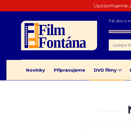
Upozorňujeme, ž
Pár slov o n
Novinky
Připravujeme
DVD filmy