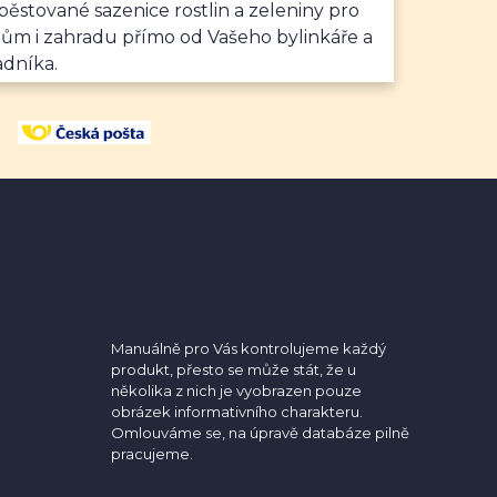
ěstované sazenice rostlin a zeleniny pro
dům i zahradu přímo od Vašeho bylinkáře a
adníka.
Manuálně pro Vás kontrolujeme každý
produkt, přesto se může stát, že u
několika z nich je vyobrazen pouze
obrázek informativního charakteru.
Omlouváme se, na úpravě databáze pilně
pracujeme.