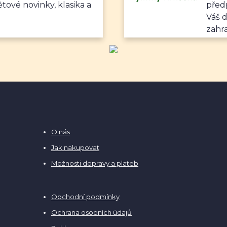
ětové novinky, klasika a
předp
Váš 
zahr
O nás
Jak nakupovat
Možnosti dopravy a plateb
Obchodní podmínky
Ochrana osobních údajů