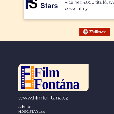
více než 4.000 titulů, sv
české filmy
www.filmfontana.cz
Adresa:
HOSOSTAR s.r.o