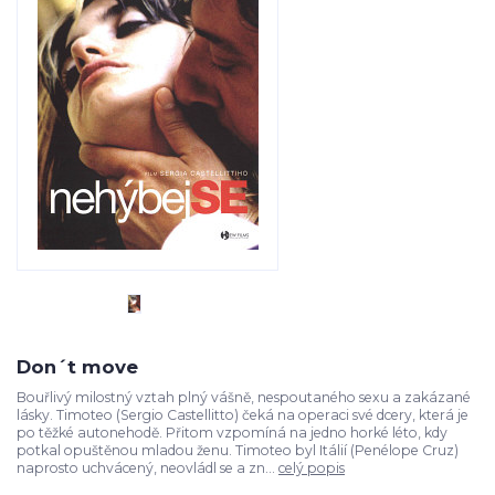
Don´t move
Bouřlivý milostný vztah plný vášně, nespoutaného sexu a zakázané
lásky. Timoteo (Sergio Castellitto) čeká na operaci své dcery, která je
po těžké autonehodě. Přitom vzpomíná na jedno horké léto, kdy
potkal opuštěnou mladou ženu. Timoteo byl Itálií (Penélope Cruz)
naprosto uchvácený, neovládl se a zn...
celý popis