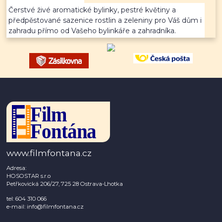
Čerstvé živé aromatické bylinky, pestré květiny a
předpěstované sazenice rostlin a zeleniny pro Váš dům i
zahradu přímo od Vašeho bylinkáře a zahradníka.
www.filmfontana.cz
Adresa:
HOSOSTAR s.r.o
Petřkovická 206/27, 725 28 Ostrava-Lhotka
tel: 604 310 066
e-mail: info@filmfontana.cz