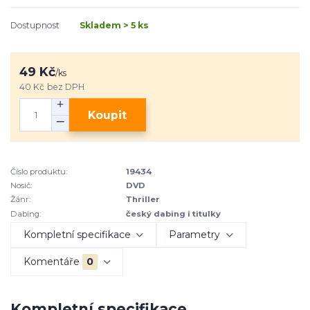
Dostupnost
Skladem > 5 ks
49 Kč
/
ks
40 Kč
bez DPH
Koupit
Číslo produktu:
19434
Nosič:
DVD
Žánr:
Thriller
Dabing:
český dabing i titulky
Kompletní specifikace
Parametry
Komentáře
0
Kompletní specifikace