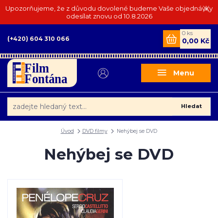
Upozorňujeme, že z důvodu dovolené budeme Vaše objednávky
odesílat znovu od 10.8.2026
0
ks
(+420) 604 310 066
0,00 Kč
Menu
Hledat
Úvod
DVD filmy
Nehýbej se DVD
Nehýbej se DVD