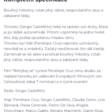
Bouřlivý milostný vztah plný vášně, nespoutaného sexu a
zakázané lásky.
Timoteo (Sergio Castellitto) čeká na operaci své dcery, která
je po těžké autonehodě. Přitom vzpomíná na jedno horké
léto, kdy potkal opuštěnou mladou ženu.
Timoteo byl Itálií (Penélope Cruz) naprosto uchvácený,
neovládl se a znásilnil ji. Začal ji navštěvovat čím dál častěji.
Zamilovali se do sebe a prožívali bouřlivý milostný vztah
plný vášně, nespoutaného sexu a zakázané lásky.
Film "Nehýbej se" vynesl Penélope Cruz cenu diváků za
nejlepší herečku při udělování Evropských filmových cen.
Celosvětově získal 7 nominací a 4 různá ocenění.
Režie: Sergio Castellitto
Hrají: Penélope Cruz, Sergio Castellitto, Claudia Gerini, Lina
Bernardi, Paola Cerimele, Pietro De Silva, Angela
Finocchiaro, Marco Giallini, Renato Marchetti, Gianni Musi,