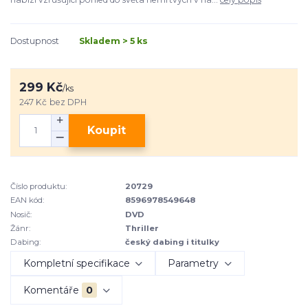
Dostupnost
Skladem > 5 ks
299 Kč
/
ks
247 Kč
bez DPH
Koupit
Číslo produktu:
20729
EAN kód:
8596978549648
Nosič:
DVD
Žánr:
Thriller
Dabing:
český dabing i titulky
Kompletní specifikace
Parametry
Komentáře
0