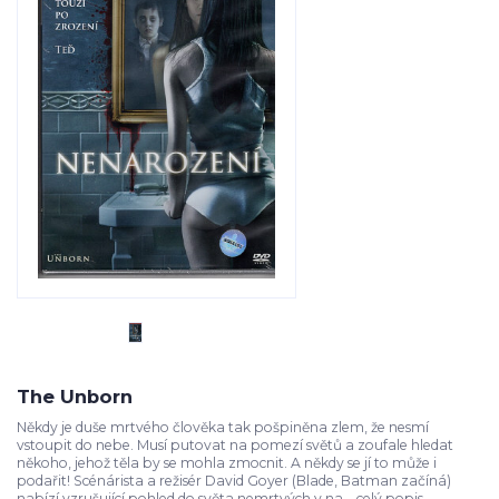
The Unborn
Někdy je duše mrtvého člověka tak pošpiněna zlem, že nesmí
vstoupit do nebe. Musí putovat na pomezí světů a zoufale hledat
někoho, jehož těla by se mohla zmocnit. A někdy se jí to může i
podařit! Scénárista a režisér David Goyer (Blade, Batman začíná)
nabízí vzrušující pohled do světa nemrtvých v na...
celý popis