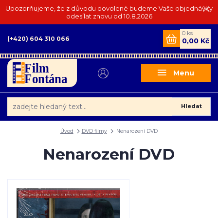
Upozorňujeme, že z důvodu dovolené budeme Vaše objednávky
odesílat znovu od 10.8.2026
0
ks
(+420) 604 310 066
0,00 Kč
Menu
Hledat
Úvod
DVD filmy
Nenarození DVD
Nenarození DVD