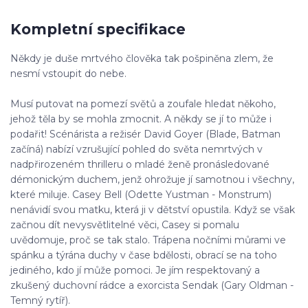
Kompletní specifikace
Někdy je duše mrtvého člověka tak pošpiněna zlem, že
nesmí vstoupit do nebe.
Musí putovat na pomezí světů a zoufale hledat někoho,
jehož těla by se mohla zmocnit. A někdy se jí to může i
podařit! Scénárista a režisér David Goyer (Blade, Batman
začíná) nabízí vzrušující pohled do světa nemrtvých v
nadpřirozeném thrilleru o mladé ženě pronásledované
démonickým duchem, jenž ohrožuje jí samotnou i všechny,
které miluje. Casey Bell (Odette Yustman - Monstrum)
nenávidí svou matku, která ji v dětství opustila. Když se však
začnou dít nevysvětlitelné věci, Casey si pomalu
uvědomuje, proč se tak stalo. Trápena nočními můrami ve
spánku a týrána duchy v čase bdělosti, obrací se na toho
jediného, kdo jí může pomoci. Je jím respektovaný a
zkušený duchovní rádce a exorcista Sendak (Gary Oldman -
Temný rytíř).