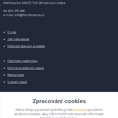
Petřkovická 206/27, 725 28 Ostrava-Lhotka
tel: 604 310 066
e-mail: info@filmfontana.cz
O nás
Jak nakupovat
Možnosti dopravy a plateb
Obchodní podmínky
Ochrana osobních údajů
Reklamace
Vrácení zboží
Zpracování cookies
Náš e-shop a partneři potřebují Váš
souhlas
s použitím
Manuálně pro Vás kontrolujeme každý produkt, přesto se může stát, že u
souborů cookies, aby Vám mohli zobrazovat informace
několika z nich je vyobrazen pouze obrázek informativního charakteru.