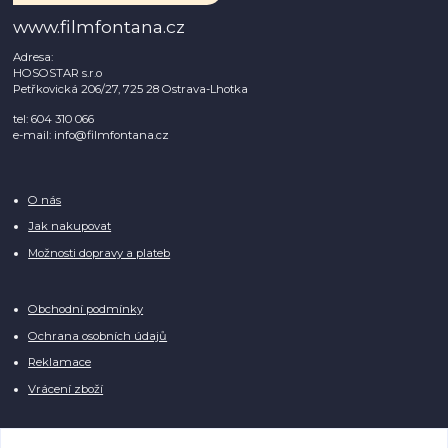
www.filmfontana.cz
Adresa:
HOSOSTAR s.r.o
Petřkovická 206/27, 725 28 Ostrava-Lhotka
tel: 604 310 066
e-mail: info@filmfontana.cz
O nás
Jak nakupovat
Možnosti dopravy a plateb
Obchodní podmínky
Ochrana osobních údajů
Reklamace
Vrácení zboží