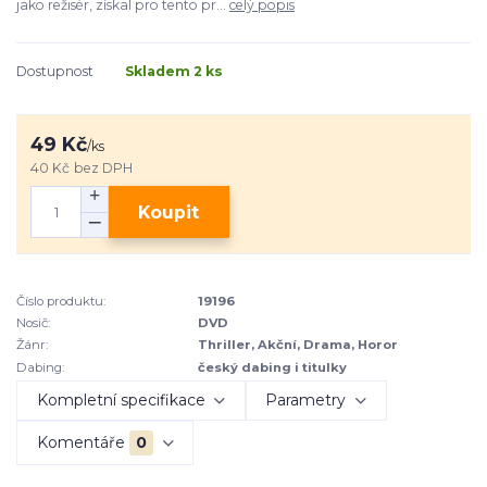
jako režisér, získal pro tento pr...
celý popis
Dostupnost
Skladem 2 ks
49 Kč
/
ks
40 Kč
bez DPH
Koupit
Číslo produktu:
19196
Nosič:
DVD
Žánr:
Thriller, Akční, Drama, Horor
Dabing:
český dabing i titulky
Kompletní specifikace
Parametry
Komentáře
0