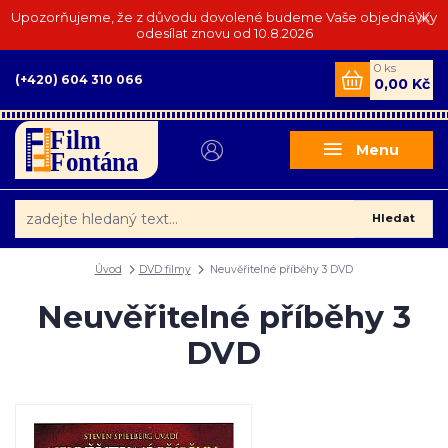
Upozorňujeme, že z důvodu dovolené budeme Vaše objednávky
odesílat znovu od 10.8.2026
0
ks
(+420) 604 310 066
0,00 Kč
Menu
Hledat
Úvod
DVD filmy
Neuvěřitelné příběhy 3 DVD
Neuvěřitelné příběhy 3
DVD