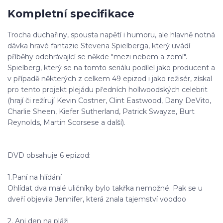
Kompletní specifikace
Trocha duchařiny, spousta napětí i humoru, ale hlavně notná
dávka hravé fantazie Stevena Spielberga, který uvádí
příběhy odehrávající se někde "mezi nebem a zemí".
Spielberg, který se na tomto seriálu podílel jako producent a
v případě některých z celkem 49 epizod i jako režisér, získal
pro tento projekt plejádu předních hollwoodských celebrit
(hrají či režírují Kevin Costner, Clint Eastwood, Dany DeVito,
Charlie Sheen, Kiefer Sutherland, Patrick Swayze, Burt
Reynolds, Martin Scorsese a další).
DVD obsahuje 6 epizod:
1.Paní na hlídání
Ohlídat dva malé uličníky bylo takřka nemožné. Pak se u
dveří objevila Jennifer, která znala tajemství voodoo
2. Ani den na pláži