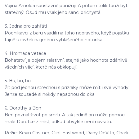
Vojína Arnolda soustavně ponižují. A přitom tolik touží být
statečný! Osud mu však jeho šanci přichystá.
3. Jedna pro zahřátí
Podnikavci z baru vsadili na toho nepravého, když pojistku
tajně uzavřeli na jméno vyhlášeného notorika.
4. Hromada veteše
Bohatství je pojem relativní, stejné jako hodnota zdánlivě
všedních věcí, které nás obklopují.
5. Bu, bu, bu
Žít pod jednou střechou s přízraky může mít i své výhody.
Jenže sousedé si někdy nepadnou do oka.
6. Dorothy a Ben
Ben poznal život po smrti. A tak jedině on může pomoci
malé Dorotce z míst, odkud obvykle není návratu.
Režie: Kevin Costner, Clint Eastwood, Dany DeVito, Charli