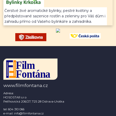
Čerstvé živé aromatické bylinky, pestré květiny a
předpěstované sazenice rostlin a zeleniny pro Váš dům i
zahradu přímo od Vašeho bylinkáře a zahradníka.
www.filmfontana.cz
Adresa:
HOSOSTAR s.r.o
Petřkovická 206/27, 725 28 Ostrava-Lhotka
tel: 604 310 066
e-mail: info@filmfontana.cz