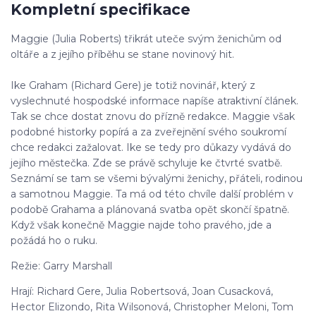
Kompletní specifikace
Maggie (Julia Roberts) třikrát uteče svým ženichům od
oltáře a z jejího příběhu se stane novinový hit.
Ike Graham (Richard Gere) je totiž novinář, který z
vyslechnuté hospodské informace napíše atraktivní článek.
Tak se chce dostat znovu do přízně redakce. Maggie však
podobné historky popírá a za zveřejnění svého soukromí
chce redakci zažalovat. Ike se tedy pro důkazy vydává do
jejího městečka. Zde se právě schyluje ke čtvrté svatbě.
Seznámí se tam se všemi bývalými ženichy, přáteli, rodinou
a samotnou Maggie. Ta má od této chvíle další problém v
podobě Grahama a plánovaná svatba opět skončí špatně.
Když však konečně Maggie najde toho pravého, jde a
požádá ho o ruku.
Režie: Garry Marshall
Hrají: Richard Gere, Julia Robertsová, Joan Cusacková,
Hector Elizondo, Rita Wilsonová, Christopher Meloni, Tom