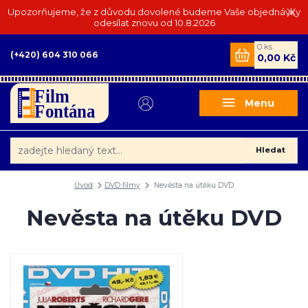
Upozorňujeme, že z důvodu dovolené budeme Vaše objednávky
odesílat znovu od 10.8.2026
0
ks
(+420) 604 310 066
0,00 Kč
Menu
Hledat
Úvod
DVD filmy
Nevěsta na útěku DVD
Nevěsta na útěku DVD