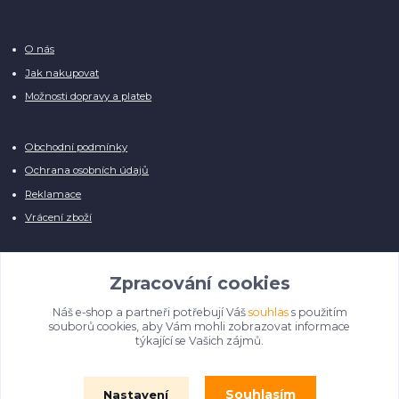
O nás
Jak nakupovat
Možnosti dopravy a plateb
Obchodní podmínky
Ochrana osobních údajů
Reklamace
Vrácení zboží
Zpracování cookies
Náš e-shop a partneři potřebují Váš
souhlas
s použitím
Manuálně pro Vás kontrolujeme každý produkt, přesto se může stát, že u
souborů cookies, aby Vám mohli zobrazovat informace
několika z nich je vyobrazen pouze obrázek informativního charakteru.
týkající se Vašich zájmů.
Omlouváme se, na úpravě databáze pilně pracujeme.
Souhlasím
Nastavení