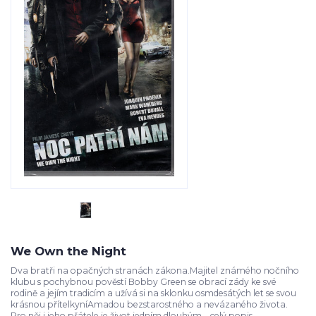
We Own the Night
Dva bratři na opačných stranách zákona.Majitel známého nočního
klubu s pochybnou pověstí Bobby Green se obrací zády ke své
rodině a jejím tradicím a užívá si na sklonku osmdesátých let se svou
krásnou přítelkyníAmadou bezstarostného a nevázaného života.
Pro něj i jeho přátele je život jedním dlouhým...
celý popis