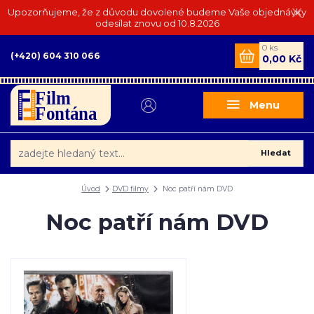
Upozorňujeme, že z důvodu dovolené budeme Vaše objednávky
odesílat znovu od 10.8.2026
0
ks
(+420) 604 310 066
0,00 Kč
Menu
Hledat
Úvod
DVD filmy
Noc patří nám DVD
Noc patří nám DVD