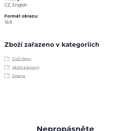
CZ, English
Formát obrazu
16:9
Zboží zařazeno v kategoriích
DVD filmy
Akční a bojový
Drama
Nepropásněte