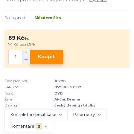
Dostupnost
Skladem 5 ks
89 Kč
/
ks
74 Kč
bez DPH
Koupit
Číslo produktu:
16770
EAN kód:
8595165335071
Nosič:
DVD
Žánr:
Akční, Drama
Dabing:
český dabing i titulky
Kompletní specifikace
Parametry
Komentáře
0