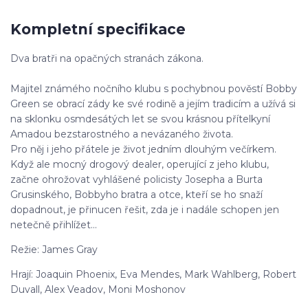
Kompletní specifikace
Dva bratři na opačných stranách zákona.
Majitel známého nočního klubu s pochybnou pověstí Bobby
Green se obrací zády ke své rodině a jejím tradicím a užívá si
na sklonku osmdesátých let se svou krásnou přítelkyní
Amadou bezstarostného a nevázaného života.
Pro něj i jeho přátele je život jedním dlouhým večírkem.
Když ale mocný drogový dealer, operující z jeho klubu,
začne ohrožovat vyhlášené policisty Josepha a Burta
Grusinského, Bobbyho bratra a otce, kteří se ho snaží
dopadnout, je přinucen řešit, zda je i nadále schopen jen
netečně přihlížet...
Režie: James Gray
Hrají: Joaquin Phoenix, Eva Mendes, Mark Wahlberg, Robert
Duvall, Alex Veadov, Moni Moshonov