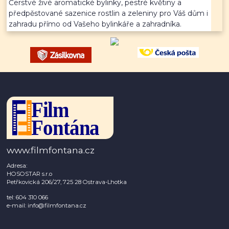
Čerstvé živé aromatické bylinky, pestré květiny a
předpěstované sazenice rostlin a zeleniny pro Váš dům i
zahradu přímo od Vašeho bylinkáře a zahradníka.
www.filmfontana.cz
Adresa:
HOSOSTAR s.r.o
Petřkovická 206/27, 725 28 Ostrava-Lhotka
tel: 604 310 066
e-mail: info@filmfontana.cz