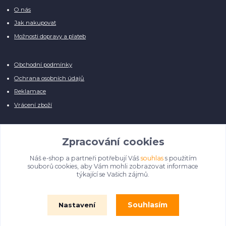
O nás
Jak nakupovat
Možnosti dopravy a plateb
Obchodní podmínky
Ochrana osobních údajů
Reklamace
Vrácení zboží
Zpracování cookies
Náš e-shop a partneři potřebují Váš
souhlas
s použitím
Manuálně pro Vás kontrolujeme každý produkt, přesto se může stát, že u
souborů cookies, aby Vám mohli zobrazovat informace
několika z nich je vyobrazen pouze obrázek informativního charakteru.
týkající se Vašich zájmů.
Omlouváme se, na úpravě databáze pilně pracujeme.
Souhlasím
Nastavení
© Film Fontána 2018 - 2024