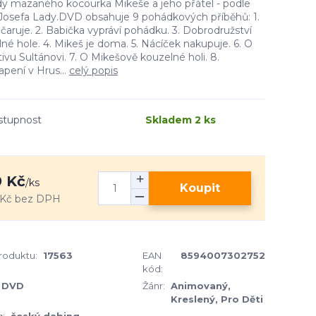
dy mazaného kocourka Mikeše a jeho přátel - podle
 Josefa Lady.DVD obsahuje 9 pohádkových příběhů: 1.
čaruje. 2. Babička vypráví pohádku. 3. Dobrodružství
né hole. 4. Mikeš je doma. 5. Nácíček nakupuje. 6. O
ivu Sultánovi. 7. O Mikešově kouzelné holi. 8.
pení v Hrus...
celý popis
stupnost
Skladem 2 ks
 Kč
/
ks
Koupit
 Kč
bez DPH
produktu:
17563
EAN
8594007302752
kód:
DVD
Žánr:
Animovaný,
Kreslený, Pro Děti