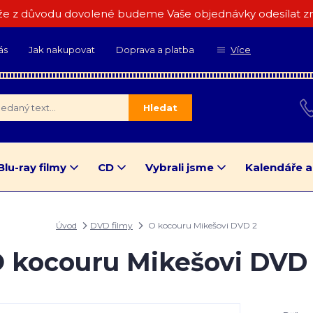
e z důvodu dovolené budeme Vaše objednávky odesílat zn
ás
Jak nakupovat
Doprava a platba
Více
Hledat
Blu-ray filmy
CD
Vybrali jsme
Kalendáře a
Úvod
DVD filmy
O kocouru Mikešovi DVD 2
 kocouru Mikešovi DVD