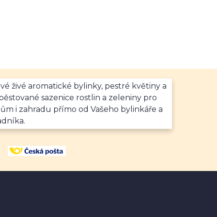
vé živé aromatické bylinky, pestré květiny a
ěstované sazenice rostlin a zeleniny pro
dům i zahradu přímo od Vašeho bylinkáře a
adníka.