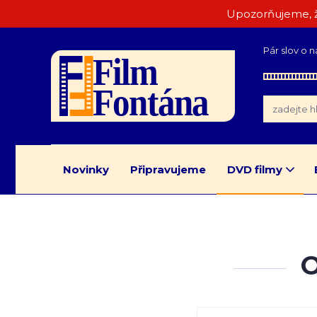
Upozorňujeme, ž
Pár slov o n
Novinky
Připravujeme
DVD filmy
O