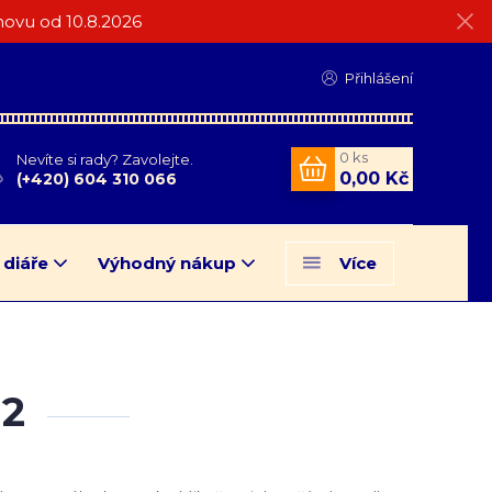
ovu od 10.8.2026
Přihlášení
0
ks
Nevíte si rady? Zavolejte.
0,00 Kč
(+420) 604 310 066
 diáře
Výhodný nákup
Více
 2