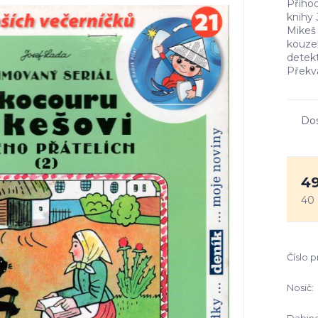
Přího
knihy
Mikeš 
kouzel
detekt
Překva
Do
49
40
Číslo 
Nosič: