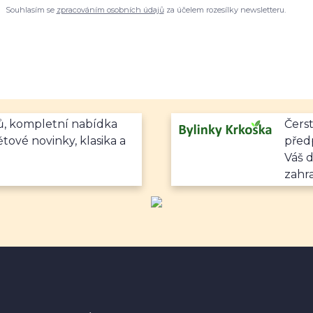
Souhlasím se
zpracováním osobních údajů
za účelem rozesílky newsletteru.
mů, kompletní nabídka
Čerst
ětové novinky, klasika a
předp
Váš 
zahr