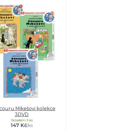
couru Mikešovi kolekce
3DVD
Skladem 5 ks
147 Kč
/
ks