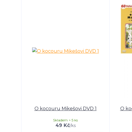
O kocouru Mikešovi DVD 1
O ko
Skladem > 5 ks
49 Kč
/
ks