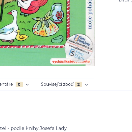
Dabing
entáře
Související zboží
0
2
l - podle knihy Josefa Lady.