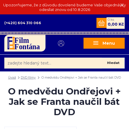
Upozorňujeme, že z důvodu dovolené budeme Vaše objednávky
odesílat znovu od 10.8.2026
0
ks
(+420) 604 310 066
0,00 Kč
Menu
Hledat
Úvod
DVD filmy
O medvědu Ondřejovi + Jak se Franta naučil bát DVD
O medvědu Ondřejovi +
Jak se Franta naučil bát
DVD