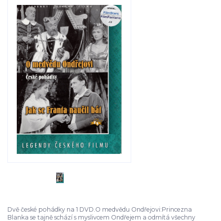
Dvě české pohádky na 1 DVD.O medvědu Ondřejovi:Princezna
Blanka se tajně schází s myslivcem Ondřejem a odmítá všechny