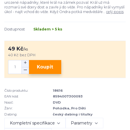
urozené nápadníky, které král na zámek pozval. Král už má
rozmarů své dcery dost a zavře ji do věže. Pro nápadníky král vymyslí
úkol - najít vchod do věže. Když Ondra potká medvědáře...
celý popis
Dostupnost
Skladem > 5 ks
49 Kč
/
ks
40 Kč
bez DPH
Koupit
Číslo produktu:
18616
EAN kód:
8594007300093
Nosič:
DVD
Žánr:
Pohádka, Pro Děti
Dabing:
český dabing i titulky
Kompletní specifikace
Parametry