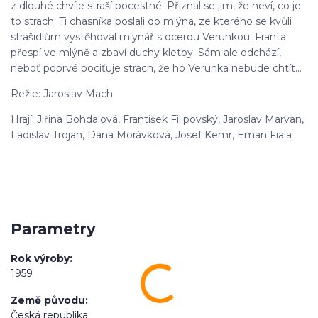
z dlouhé chvíle straší pocestné. Přiznal se jim, že neví, co je
to strach. Ti chasníka poslali do mlýna, ze kterého se kvůli
strašidlům vystěhoval mlynář s dcerou Verunkou. Franta
přespí ve mlýně a zbaví duchy kletby. Sám ale odchází,
neboť poprvé pociťuje strach, že ho Verunka nebude chtít...
Režie: Jaroslav Mach
Hrají: Jiřina Bohdalová, František Filipovský, Jaroslav Marvan,
Ladislav Trojan, Dana Morávková, Josef Kemr, Eman Fiala
Parametry
Rok výroby
1959
Země původu
Česká republika