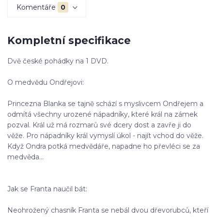
Komentáře
0
Kompletní specifikace
Dvě české pohádky na 1 DVD.
O medvědu Ondřejovi:
Princezna Blanka se tajně schází s myslivcem Ondřejem a
odmítá všechny urozené nápadníky, které král na zámek
pozval. Král už má rozmarů své dcery dost a zavře ji do
věže. Pro nápadníky král vymyslí úkol - najít vchod do věže.
Když Ondra potká medvědáře, napadne ho převléci se za
medvěda...
Jak se Franta naučil bát:
Neohrožený chasník Franta se nebál dvou dřevorubců, kteří