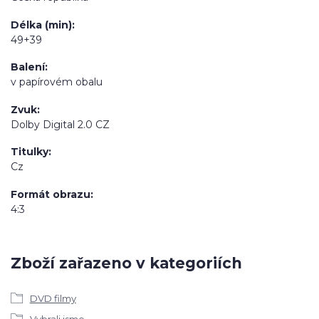
Délka (min)
49+39
Balení
v papírovém obalu
Zvuk
Dolby Digital 2.0 CZ
Titulky
Cz
Formát obrazu
4:3
Zboží zařazeno v kategoriích
DVD filmy
Vybrali jsme