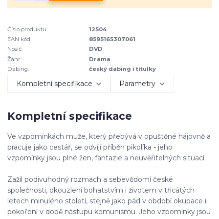
Číslo produktu:
12504
EAN kód:
8595165307061
Nosič:
DVD
Žánr:
Drama
Dabing:
český dabing i titulky
Kompletní specifikace
Parametry
Kompletní specifikace
Ve vzpomínkách muže, který přebývá v opuštěné hájovně a
pracuje jako cestář, se odvíjí příběh pikolíka - jeho
vzpomínky jsou plné žen, fantazie a neuvěřitelných situací.
Zažil podivuhodný rozmach a sebevědomí české
společnosti, okouzlení bohatstvím i životem v třicátých
letech minulého století, stejně jako pád v období okupace i
pokoření v době nástupu komunismu. Jeho vzpomínky jsou