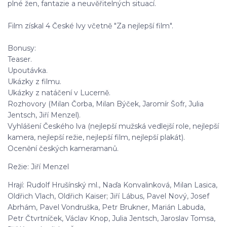
plné žen, fantazie a neuvěřitelných situací.
Film získal 4 České lvy včetně "Za nejlepší film".
Bonusy:
Teaser.
Upoutávka.
Ukázky z filmu.
Ukázky z natáčení v Lucerně.
Rozhovory (Milan Čorba, Milan Býček, Jaromír Šofr, Julia
Jentsch, Jiří Menzel).
Vyhlášení Českého lva (nejlepší mužská vedlejší role, nejlepší
kamera, nejlepší režie, nejlepší film, nejlepší plakát).
Ocenění českých kameramanů.
Režie: Jiří Menzel
Hrají: Rudolf Hrušínský ml., Naďa Konvalinková, Milan Lasica,
Oldřich Vlach, Oldřich Kaiser; Jiří Lábus, Pavel Nový, Josef
Abrhám, Pavel Vondruška, Petr Brukner, Marián Labuda,
Petr Čtvrtníček, Václav Knop, Julia Jentsch, Jaroslav Tomsa,