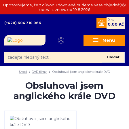
Upozorňujeme, že z důvodu dovolené budeme Vaše objednávky
odesílat znovu od 10.8.2026
0
ks
(+420) 604 310 066
0,00 Kč
Menu
Hledat
Úvod
DVD filmy
Obsluhoval jsem anglického krále DVD
Obsluhoval jsem
anglického krále DVD