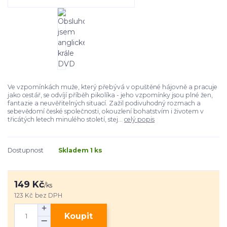
Ve vzpomínkách muže, který přebývá v opuštěné hájovně a pracuje
jako cestář, se odvíjí příběh pikolíka - jeho vzpomínky jsou plné žen,
fantazie a neuvěřitelných situací. Zažil podivuhodný rozmach a
sebevědomí české společnosti, okouzlení bohatstvím i životem v
třicátých letech minulého století, stej...
celý popis
Dostupnost
Skladem 1 ks
149 Kč
/
ks
123 Kč
bez DPH
Koupit