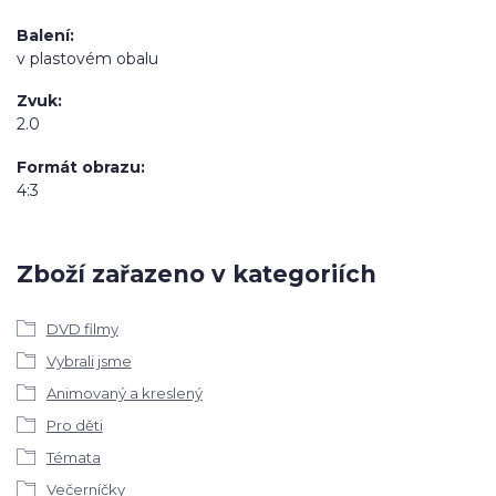
Balení
v plastovém obalu
Zvuk
2.0
Formát obrazu
4:3
Zboží zařazeno v kategoriích
DVD filmy
Vybrali jsme
Animovaný a kreslený
Pro děti
Témata
Večerníčky