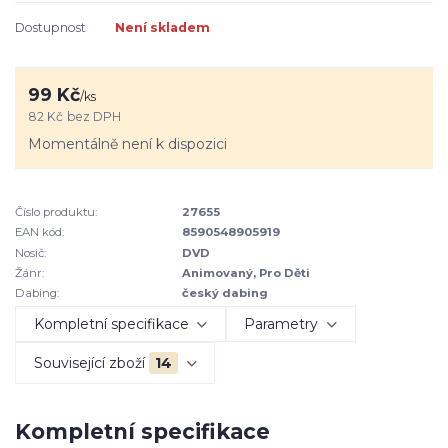
Dostupnost
Není skladem
99 Kč
/
ks
82 Kč
bez DPH
Momentálně není k dispozici
Číslo produktu:
27655
EAN kód:
8590548905919
Nosič:
DVD
Žánr:
Animovaný, Pro Děti
Dabing:
český dabing
Kompletní specifikace
Parametry
Související zboží
14
Kompletní specifikace