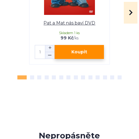
Pat a Mat nás baví DVD
Pat a Ma
Skladem 1 ks
99 Kč
/
ks
Koupit
Nepropásněte