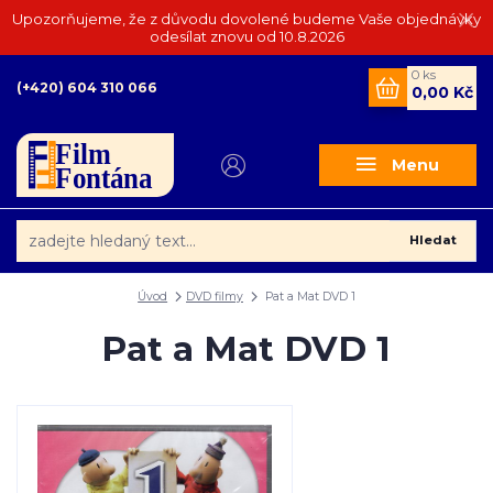
Upozorňujeme, že z důvodu dovolené budeme Vaše objednávky
odesílat znovu od 10.8.2026
0
ks
(+420) 604 310 066
0,00 Kč
Menu
Hledat
Úvod
DVD filmy
Pat a Mat DVD 1
Pat a Mat DVD 1